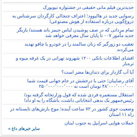
جدیدترین فیلم مانی حقیقی در جشنواره نیویورک
رسوایی جدید در هالیوود؛ اعتراف جنجالی کارگردان سرشناس به
دروغ‌گویی درباره استفاده از هوش مصنوعی!
تمام مردانی که در صف پوشیدن لباس جیمز باند هستند/ بازیگر
جدید مأمور ۰۰۷ تا پایان سال معرفی خواهد شد
تعقیب دو زورگیر که زنان سالمند را در خودرو با چاقو تهدید
می‌کردند
افشای اطلاعات بانکی ۱۲۰۰ شهروند تهرانی در یک غرفه میوه و
تره‌بار
آیا آب گازدار برای دندان‌ها مضر است؟
آقای رضاییان؛ حتی با درخشش در جام جهانی قیمت شما
۴۸٬۰۰۰٬۰۰۰٬۰۰۰ تومان است نه ۲۵۰٬۰۰۰٬۰۰۰٬۰۰۰
استقلال مستعمره فردی شده که قول وزارتخانه گرفته بود/
رئیس‌جمهور یک بدهی انتخاباتی داشت، باشگاه را به او داد!
وضعیت جوی کشور در ۷۲ ساعت آینده؛ موج بارش‌های تابستانه در
راه ۱۱ استان
حملات هوایی اسراییل به جنوب لبنان
سایر خبرهای داغ »