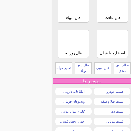
فال حافظ
فال انبیاء
استخاره با قرآن
فال روزانه
طالع بینی
فال روز
فال چوب
تعبیر خواب
هندی
تولد
سرویس ها
قیمت خودرو
اطلاعات دارویی
قیمت طلا و سکه
ویدئوهای فوتبال
قیمت دلار
کالری مواد غذایی
قیمت موبایل
جدول پخش فوتبال