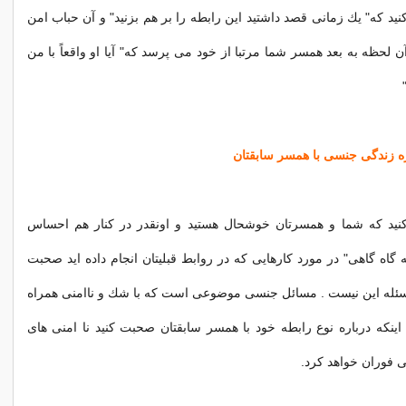
نید كه" یك زمانی قصد داشتید این رابطه را بر هم بزنید" و آن حباب امن
ن لحظه به بعد همسر شما مرتبا از خود می پرسد كه" آیا او واقعاً با من
كنید كه شما و همسرتان خوشحال هستید و اونقدر در كنار هم احساس
 گاه گاهی" در مورد كارهایی كه در روابط قبلیتان انجام داده اید صحبت
 مسئله این نیست . مسائل جنسی موضوعی است كه با شك و ناامنی همراه
نكه درباره نوع رابطه خود با همسر سابقتان صحبت كنید نا امنی های
 فوران خواهد كرد.