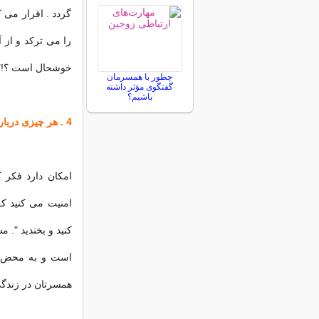
گردد . اقرار می ك
را می ترکد و از آ
خوشحال است ؟!"
چطور با همسرمان
گفتگوی مؤثر داشته
باشیم؟
4 . هر چیزی درباره زندگی جنسی با همسر سابقتان
امكان دارد فكر 
امنیت می كنید كه
كنید و بخندید ".
است و به محض ای
همسرتان در زندگی