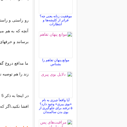
موفقیت زنانه یعنی چه؟
رو راستی و راست
فراتر از کلیشه‌ها و
انتظارات
آنچه كه به هم می
برسانند و حرفهای 
موانع پنهان تفاهم را
ما مدافع دروغ گف
بشناس
زند را هم توصیه ن
د
آیا واقعاً چیزی به نام
«بوی پیری» وجود دارد؟
افشا نكنید،اگر ك
۵ ترفند برای جلوگیری از
بوی بدن سالمندان