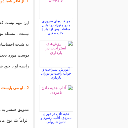
1 .از نظر شما دوست همسرتان جذاب است
مراقبت‌های ضروری
این مهم نیست كه 
مادر و نوزاد در اولین
ساعات پس از تولد |
نکات طلایی
نیست . مسئله مه
به شدت احساسات ا
دوست مورد بحث تف
رابطه او با خود 
آموزش استراحت و
خواب راحت در دوران
بارداری
2 . او می بایست بیشتر آرایش كند
تشویق همسر به د
هدیه دادن در دوران
نامزدی: آداب، رسوم و
الزاماً یك نوع 
تأثیرات روانی