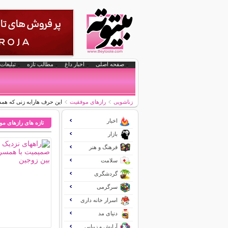
صفحه اصلی
اخبار داغ
مطالب تازه
تبلیغات 
زناشویی
رازهای موفقیت
این حرف هارابه زنی که ه
اخبار
تازه های رازهای م
بازار
فرهنگ و هنر
سلامت
گردشگری
سرگرمی
اسرار خانه داری
دنیای مد
آرایش و زیبایی