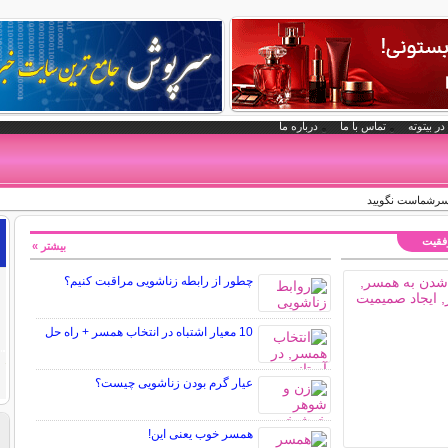
در بیتوته
تماس با ما
درباره ما
مسرشماست نگویید
وفقیت
بیشتر »
چطور از رابطه زناشویی مراقبت کنیم؟
10 معیار اشتباه در انتخاب همسر + راه حل
عیار گرم بودن زناشویی چیست؟
همسر خوب یعنی این!