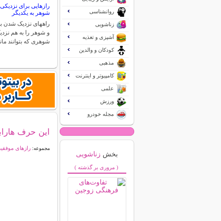
رازهایی برای نزدیکی
روانشناسی
شوهر به یکدیگر
راههای نزدیک شدن ب
زناشویی
و شوهر را به هم نزد
آشپزی و تغذیه
شوهری که بتوانند ما
کودکان و والدین
مذهبی
کامپیوتر و اینترنت
علمی
ورزش
مجله خودرو
این حرف هارا
رازهای موفقی
مجموعه:
بخش
زناشویی
( مروری بر گذشته )