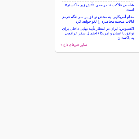
شاخص فلاکت ۹۶ درصدی «آتش زیر خاکستر»
است
مقام آمریکایی: به محض توافق بر سر تنگه هرمز
ایالات متحده محاصره را لغو خواهد کرد
اکسیوس: ایران در انتظار تأیید نهایی داخلی برای
توافق با عمان و آمریکا / احتمال سفر عراقچی
به پاکستان
سایر خبرهای داغ »