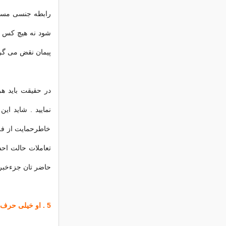
رابطه جنسی مسئ
شود نه هیچ كس د
پیمان نقض می گرد
در حقیقت باید ه
نمایید . شاید ای
خاطرحمایت از فرز
تعاملات حالت احس
حاضر تان جزءخبره
5 . او خیلی حرف شما را قطع می كند