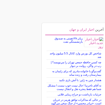
آخرین
اخبار ایران و جهان
زیان ۱۳۸همتی به صندوق
بازنشستگی نفت
شاخص کل بورس وارد کانال 5.5 میلیون واحد
شد
چه كسي حافظه جمعي تهران را مي‌نويسد؟ |
رپ در واگن، روايت بر ديوار
گفت‌وگو با خانواده مادری که برای زایمان به
بیمارستان رفت و زنده نماند
هشدار چین به ژاپن: با آتش بازی نکنید
نه آقای تاجرنیا ! حال تیمت خوب نیست / مشکل
شما هم فقط پنجره نقل و انتقال نیست
جزئیات بازداشت دو جراح زیبایی قلابی
در حالی که مذاکرات توافق هرمز در جریان
است، «برادر محسن» از جنگ سخن می‌گوید