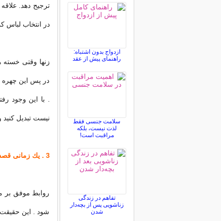
ترجیح دهد. علاقه
در انتخاب لباس ك
ازدواج بدون اشتباه:
راهنمای پیش از عقد
زنها وقتی خسته ه
در پس این چهره آم
. با این وجود رف
نیست تبدیل كنید و
سلامت جنسی فقط
لذت نیست، بلکه
مراقبت است!
3 . یك زمانی قصد داشتید او را ترك كنید
روابط موفق بر م
تفاهم در زندگی
زناشویی پس از بچه‌دار
شود . این حقیقت 
شدن