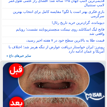
قدیمی‌ترین لامپ جهان ۱۲۵ ساله شد؛ افشای راز علمی طول‌عمر
لامپ سنتنیال
بازی فکری بهتر است یا لگو؟ مقایسه کامل برای انتخاب بهترین
سرگرمی
دیومانده، گران‌ترین خرید تاریخ رئال!
فاتح لیگ اسکاتلند روی نیمکت منچستریونایتد نشست؛ رویایم
واقعی شد
قیمت طلا به بالاترین سطح خود در ۷ هفته اخیر رسید،
رویترز: ایران خواستار دریافت عوارض از تنگه هرمز شد؛ اختلاف با
آمریکا و عمان ادامه دارد
سایر خبرهای داغ »