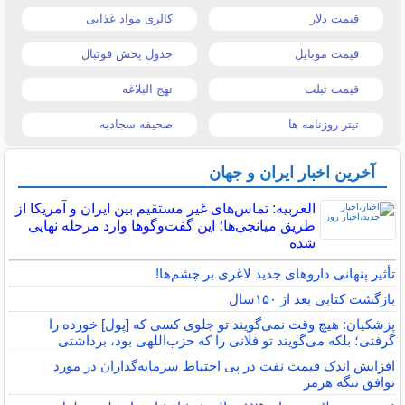
قیمت دلار
کالری مواد غذایی
قیمت موبایل
جدول پخش فوتبال
قیمت تبلت
نهج البلاغه
تیتر روزنامه ها
صحیفه سجادیه
آخرین اخبار ایران و جهان
العربیه: تماس‌های غیر مستقیم بین ایران و آمریکا از
طریق میانجی‌ها؛ این گفت‌و‌گو‌ها وارد مرحله نهایی
شده
تأثیر پنهانی داروهای جدید لاغری بر چشم‌ها!
بازگشت کتابی بعد از ۱۵۰سال
پزشکیان: هیچ وقت نمی‌گویند تو جلوی کسی که [پول] خورده را
گرفتی؛ بلکه می‌گویند تو فلانی را که حزب‌اللهی بود، برداشتی
افزایش اندک قیمت نفت در پی احتیاط سرمایه‌گذاران در مورد
توافق تنگه هرمز