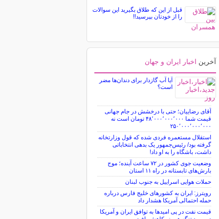
قبل از این که طلاق بگیرید این سوالات
را از خودتان بپرسید!!
آخرین
اخبار ایران و جهان
آیا آب گازدار برای دندان‌ها مضر
است؟
آقای رضاییان؛ حتی با درخشش در جام جهانی
قیمت شما ۴۸٬۰۰۰٬۰۰۰٬۰۰۰ تومان است نه
۲۵۰٬۰۰۰٬۰۰۰٬۰۰۰
استقلال مستعمره فردی شده که قول وزارتخانه
گرفته بود/ رئیس‌جمهور یک بدهی انتخاباتی
داشت، باشگاه را به او داد!
وضعیت جوی کشور در ۷۲ ساعت آینده؛ موج
بارش‌های تابستانه در راه ۱۱ استان
حملات هوایی اسراییل به جنوب لبنان
رویترز: ایران به کشورهای خلیج فارس درباره
حمله احتمالی آمریکا هشدار داد
قیمت نفت در پی امیدها به توافق ایران و آمریکا