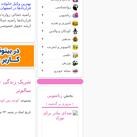
بهترین وکیل خانواد
روانشناسی
قراردادها در اصفهان
راضیه جمالی زواره
زناشویی
قراردادها راضیه جما
آشپزی و تغذیه
ارشد حقوق خصوصی
کودکان و والدین
مذهبی
کامپیوتر و اینترنت
علمی
ورزش
مجله خودرو
شریک زندگی خود
سالم‌تر
بخش
زناشویی
کوچه پس کوچه
مجموعه:
( مروری بر گذشته )
تاریخ ایجاد در شنبه, ۲۳ تیر ۱۴۰۳ ۱۵:۱۵