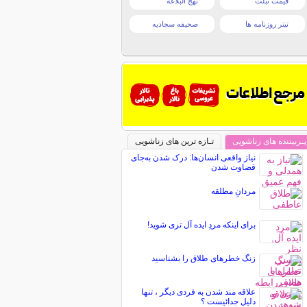
قیمت تبلت
نهج البلاغه
تیتر روزنامه ها
صحیفه سجادیه
پـربیننده های زناشویی
تـازه ترین های زناشویی
نیاز واقعی انسان‌ها: درک شدن به‌جای
قضاوت شدن
مردانِ مطلقه
برای اینکه مردِ ایده آل تری شوید!
زنگ خطرهای طلاق را بشناسید
علاقه مند شدن به فردی دیگر ، تنها
دلیل جدائیست ؟