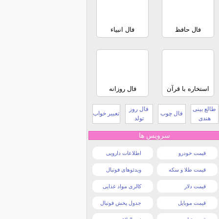
فال حافظ
فال انبیاء
استخاره با قرآن
فال روزانه
طالع بینی
فال روز
فال چوب
تعبیر خواب
هندی
تولد
سرویس ها
قیمت خودرو
اطلاعات دارویی
قیمت طلا و سکه
ویدئوهای فوتبال
قیمت دلار
کالری مواد غذایی
قیمت موبایل
جدول پخش فوتبال