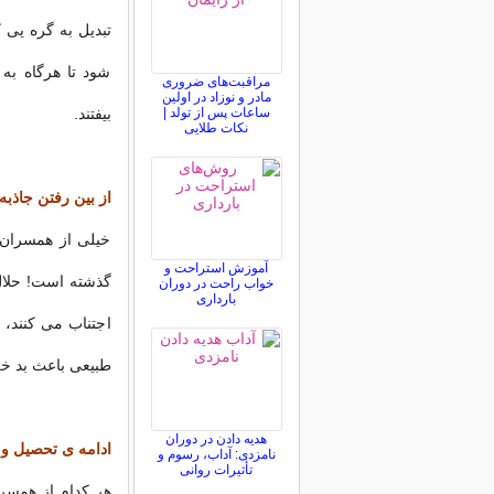
تبدیل به گره یی
شود تا هرگاه به
مراقبت‌های ضروری
مادر و نوزاد در اولین
ساعات پس از تولد |
بیفتند.
نکات طلایی
از بین رفتن جاذب
خیلی از همسران 
آموزش استراحت و
گذشته است! حلال 
خواب راحت در دوران
بارداری
اجتناب می کنند، 
طبیعی باعث بد خل
هدیه دادن در دوران
ادامه ی تحصیل و
نامزدی: آداب، رسوم و
تأثیرات روانی
هر کدام از همسر