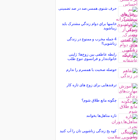
حرف شنوی همسر،صد در صد تضمینی
خانمها براي دوام زندگي مشترک بايد
زيباشويد
4 جمله مخرب و ممنوع در زندگی
زناشویی!!
رابطه عاطفی بین زوج‌ها؛ ژاپنی
خانواده‌دار و فرانسوی تنوع طلب
حوصله صحبت با همسرم را ندارم
ترفندهایی برای زوج های تازه کار
چگونه مانع طلاق شوم؟
تازه متاهل‌ها بخوانند
کوه یخ زندگی زناشویی تان را آب کنید