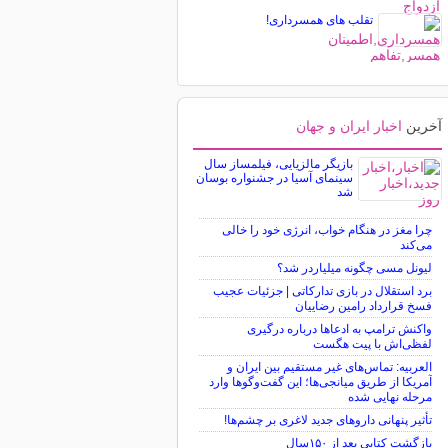
تقلب های همسرداری!
آخرین
اخبار ایران و جهان
بازیگر مالزیایی، فیلمساز سال
سینمای آسیا در جشنواره بوسان
شد
چرا مغز در هنگام خواب، انرژی خود را خالی
می‌کند
لیونل مسی چگونه میلیاردر شد؟
برد استقلال در بازی تدارکاتی | جزئیات عجیب
فسخ قرارداد رامین رضاییان
واکنش ترامپ به ادعاها درباره درگیری
لفظی‌اش با پیت هگست
العربیه: تماس‌های غیر مستقیم بین ایران و
آمریکا از طریق میانجی‌ها؛ این گفت‌و‌گو‌ها وارد
مرحله نهایی شده
تأثیر پنهانی داروهای جدید لاغری بر چشم‌ها!
بازگشت کتابی بعد از ۱۵۰سال