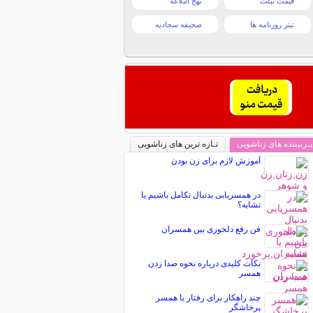
قیمت تبلت
نهج البلاغه
تیتر روزنامه ها
صحیفه سجادیه
پـربیننده های زناشویی
تـازه ترین های زناشویی
آموزش لازم برای زن بودن
در همسریابی بدنبال تکامل باشیم یا
تشابه؟
فن رفع دلخوری بین همسران
نکات کلیدی درباره نحوه صدا زدن
همسر
چند راهکار برای رفتار با همسر
پرخاشگر