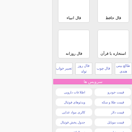
فال حافظ
فال انبیاء
استخاره با قرآن
فال روزانه
طالع بینی
فال روز
فال چوب
تعبیر خواب
هندی
تولد
سرویس ها
قیمت خودرو
اطلاعات دارویی
قیمت طلا و سکه
ویدئوهای فوتبال
قیمت دلار
کالری مواد غذایی
قیمت موبایل
جدول پخش فوتبال