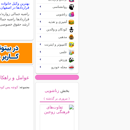
بهترین وکیل خانواد
روانشناسی
قراردادها در اصفهان
راضیه جمالی زواره
زناشویی
قراردادها راضیه جما
آشپزی و تغذیه
ارشد حقوق خصوصی
کودکان و والدین
مذهبی
کامپیوتر و اینترنت
علمی
ورزش
مجله خودرو
عوامل و راهک
کوچه پس کوچه
مجموعه:
بخش
زناشویی
( مروری بر گذشته )