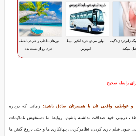
یگه زانودرد زندگیت
اولین مرجع خرید آنلاین بلیط
تورهای داخلی و خارجی لحظه
تل نمیکنه!
اتوبوس
آخری رو از دست نده
رای رابطه صحیح
 و عواطف واقعی تان با همسرتان صادق باشید:
زمانی که درباره
ف درونی خود صداقت نداشته باشیم، روابط ما دستخوش ناملایمات
 شود. فیلم بازی کردن، تظاهرکردن، پنهانکاری ها و حتی دروغ گفتن ها