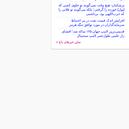
پزشکیان: هیچ وقت نمی‌گویند تو جلوی کسی که
[پول] خورده را گرفتی؛ بلکه می‌گویند تو فلانی را
که حزب‌اللهی بود، برداشتی
افزایش اندک قیمت نفت در پی احتیاط
سرمایه‌گذاران در مورد توافق تنگه هرمز
قدیمی‌ترین لامپ جهان ۱۲۵ ساله شد؛ افشای
راز علمی طول‌عمر لامپ سنتنیال
سایر خبرهای داغ »