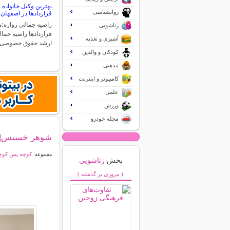
بهترین وکیل خانواد
روانشناسی
قراردادها در اصفهان
راضیه جمالی زواره
زناشویی
قراردادها راضیه جما
آشپزی و تغذیه
ارشد حقوق خصوصی
کودکان و والدین
مذهبی
کامپیوتر و اینترنت
علمی
ورزش
مجله خودرو
شوهر خسیس| ن
کوچه پس کوچه
مجموعه:
بخش
زناشویی
( مروری بر گذشته )