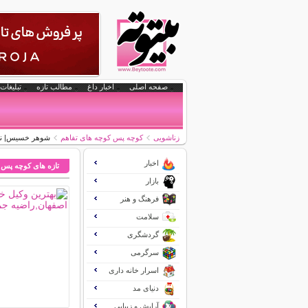
صفحه اصلی
اخبار داغ
مطالب تازه
تبلیغات 
زناشویی
کوچه پس کوچه های تفاهم
شوهر خسیس| نشا
اخبار
تازه های کوچه پس 
بازار
فرهنگ و هنر
سلامت
گردشگری
سرگرمی
اسرار خانه داری
دنیای مد
آرایش و زیبایی