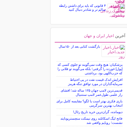
۴ قانونی که باید برای داشتن رابطه
سالم تر و شادتر دنبال کنید
آخرین
اخبار ایران و جهان
بازگشت کتابی بعد از ۱۵۰سال
پزشکیان: هیچ وقت نمی‌گویند تو جلوی کسی که
[پول] خورده را گرفتی؛ بلکه می‌گویند تو فلانی را
که حزب‌اللهی بود، برداشتی
افزایش اندک قیمت نفت در پی احتیاط
سرمایه‌گذاران در مورد توافق تنگه هرمز
قدیمی‌ترین لامپ جهان ۱۲۵ ساله شد؛ افشای
راز علمی طول‌عمر لامپ سنتنیال
بازی فکری بهتر است یا لگو؟ مقایسه کامل برای
انتخاب بهترین سرگرمی
دیومانده، گران‌ترین خرید تاریخ رئال!
فاتح لیگ اسکاتلند روی نیمکت منچستریونایتد
نشست؛ رویایم واقعی شد