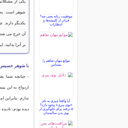
یکی از مشکلاتی
شوهر است. به ع
موفقیت زنانه یعنی چه؟
فراتر از کلیشه‌ها و
یکدیگر دارند. چ
انتظارات
آن خرج می شده 
بر آنرا بدانید، 
موانع پنهان تفاهم را
بشناس
با شوهر خسیس چ
- چنانچه شما بع
ازدواج به این ب
ندارم. بنابراین ا
آیا واقعاً چیزی به نام
«بوی پیری» وجود دارد؟
دیده بودم، نادیده
۵ ترفند برای جلوگیری از
بوی بدن سالمندان