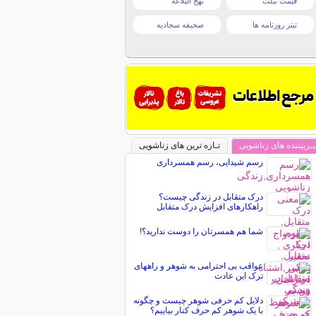
قیمت تبلت
نهج البلاغه
تیتر روزنامه ها
صحیفه سجادیه
پـربیننده های زناشویی
تـازه ترین های زناشویی
رسم شیدایی، رسم همسرداری
درک متقابل در زندگی چیست؟
راهکارهای افزایش درک متقابل
شما هم همسرتان را دوست ندارید؟!
عواقب بی احترامی به شوهر و راههای
ترک این عادت
دلایل کم حرفی شوهر چیست و چگونه
با یک شوهر کم حرف کنار بیاییم؟