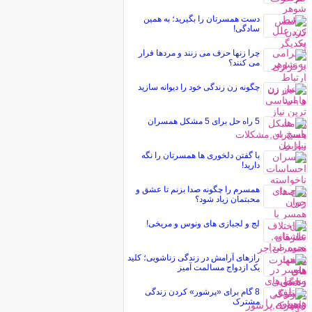
دست همسرتان را بگیرید؛ به همین
سادگی!
چرا زنها حرف می زنند و مردها فرار
می کنند؟
چگونه زن زندگی خود را دیوانه سازید
5 راه حل برای 5 مشکل همسران
با گفتن دلخوری ها همسرتان را نگه
دارید!
همسرم را چگونه صدا بزنم تا عشق و
محبتمان زیاد شود؟
لج و لجبازی های ونوس و مریخی!
رازهای آرامش در زندگی زناشویی؛ کلید
یک ازدواج مسالمت آمیز
8 گام برای «پرشور» کردن زندگی
مشترک