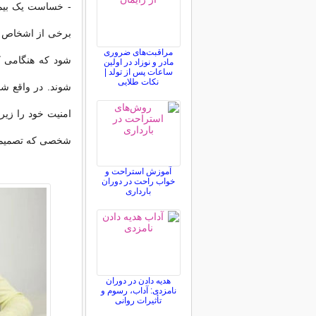
- خساست یک بیم
برخی از اشخاص پ
مراقبت‌های ضروری
شود که هنگامی ک
مادر و نوزاد در اولین
ساعات پس از تولد |
نکات طلایی
شوند. در واقع شو
امنیت خود را زیر 
شخصی که تصمیم ب
آموزش استراحت و
خواب راحت در دوران
بارداری
هدیه دادن در دوران
نامزدی: آداب، رسوم و
تأثیرات روانی