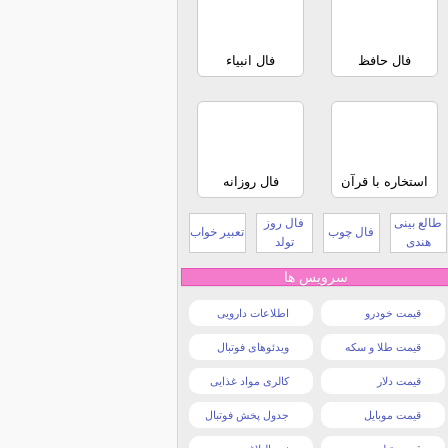
فال حافظ
فال انبیاء
استخاره با قرآن
فال روزانه
طالع بینی
فال روز
فال چوب
تعبیر خواب
هندی
تولد
سرویس ها
قیمت خودرو
اطلاعات دارویی
قیمت طلا و سکه
ویدئوهای فوتبال
قیمت دلار
کالری مواد غذایی
قیمت موبایل
جدول پخش فوتبال