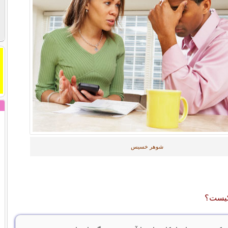
شوهر خسیس
یست؟