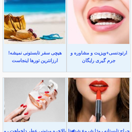
ارتودنسی+ویزیت و مشاوره و
هیچی سفر تابستونی نمیشه!
جرم گیری رایگان
ارزانترین تورها اینجاست
حراج تابستانه روژا شروع شد◀تا
بالاخره میتونی عطر دلخواهت رو