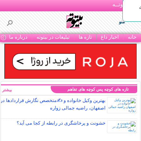
بـیتوتــه
منو
خانه
اخبار داغ
تازه ها
تبلیغات در بیتوته
درباره ما
ت
تازه های کوچه پس کوچه های تفاهم
بیشتر »
بهترین وکیل خانواده و ✍️متخصص نگارش قراردادها در
اصفهان، راضیه جمالی زواره
خشونت و پرخاشگری در رابطه از کجا می آید؟