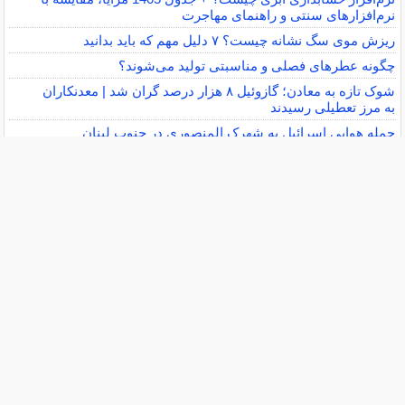
نرم‌افزارهای سنتی و راهنمای مهاجرت
ریزش موی سگ نشانه چیست؟ ۷ دلیل مهم که باید بدانید
چگونه عطرهای فصلی و مناسبتی تولید می‌شوند؟
شوک تازه به معادن؛ گازوئیل ۸ هزار درصد گران شد | معدنکاران
به مرز تعطیلی رسیدند
حمله هوایی اسرائیل به شهرک المنصوری در جنوب لبنان
بمب صلاح منفجر شد: فرعون در ترابزون!
بازار طلا با لیدری طلای جهانی صعودی شد | دلار 2 هزار تومان
ارزان شد
پایان بورس امروز چهارشنبه 14 مرداد 1405 / شاخص کل سقف
زد؛ 6.2 همت پول حقیقی وارد بازار سهام شد
ایرانی‌ها از ترامپ عصبانی هستند، اسرائیلی‌ها عصبانی‌تر
رامین رضاییان رسما از استقلال جدا شد
سایر خبرهای داغ »