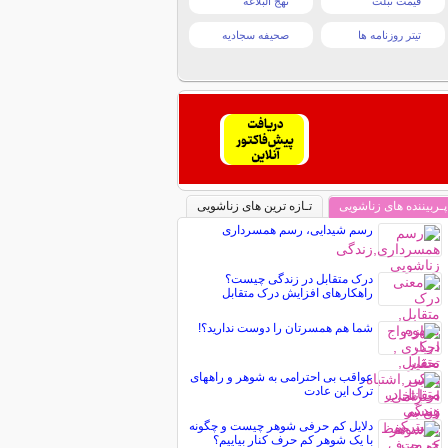
قیمت تبلت
نهج البلاغه
تیتر روزنامه ها
صحیفه سجادیه
پـربیننده های زناشویی
تـازه ترین های زناشویی
رسم شیدایی، رسم همسرداری
درک متقابل در زندگی چیست؟
راهکارهای افزایش درک متقابل
شما هم همسرتان را دوست ندارید؟!
عواقب بی احترامی به شوهر و راههای
ترک این عادت
دلایل کم حرفی شوهر چیست و چگونه
با یک شوهر کم حرف کنار بیاییم؟