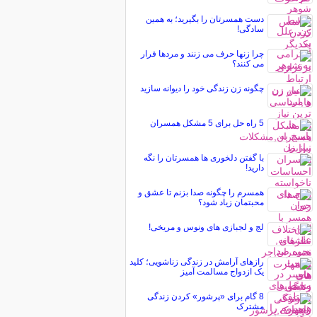
دست همسرتان را بگیرید؛ به همین
سادگی!
چرا زنها حرف می زنند و مردها فرار
می کنند؟
چگونه زن زندگی خود را دیوانه سازید
5 راه حل برای 5 مشکل همسران
با گفتن دلخوری ها همسرتان را نگه
دارید!
همسرم را چگونه صدا بزنم تا عشق و
محبتمان زیاد شود؟
لج و لجبازی های ونوس و مریخی!
رازهای آرامش در زندگی زناشویی؛ کلید
یک ازدواج مسالمت آمیز
8 گام برای «پرشور» کردن زندگی
مشترک