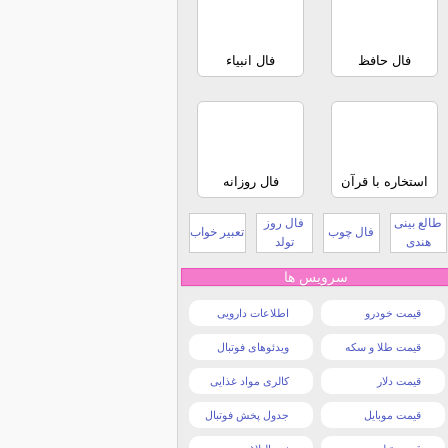
فال حافظ
فال انبیاء
استخاره با قرآن
فال روزانه
طالع بینی
فال روز
فال چوب
تعبیر خواب
هندی
تولد
سرویس ها
قیمت خودرو
اطلاعات دارویی
قیمت طلا و سکه
ویدئوهای فوتبال
قیمت دلار
کالری مواد غذایی
قیمت موبایل
جدول پخش فوتبال