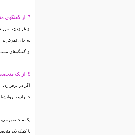
7. از گفتگوی منفی خودداری کنید:
از غر زدن، سرزنش
به جای تمرکز بر 
از گفتگوهای مثبت 
8. از یک متخصص کمک بگیرید:
اگر در برقراری ا
خانواده یا روانشن
یک متخصص می‌توا
با کمک یک متخصص م