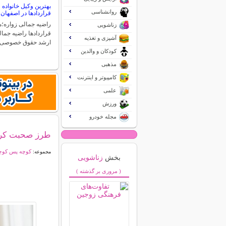
بهترین وکیل خانواد
روانشناسی
قراردادها در اصفهان
راضیه جمالی زواره
زناشویی
قراردادها راضیه جما
آشپزی و تغذیه
ارشد حقوق خصوصی
کودکان و والدین
مذهبی
کامپیوتر و اینترنت
علمی
ورزش
مجله خودرو
طرز صحبت کردن
کوچه پس کوچه
مجموعه:
بخش
زناشویی
( مروری بر گذشته )