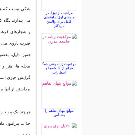
شکی نیست که هم 
مراقبت از نوزاد در
ماه‌های اول: راهنمای
می پندارند نگاه ک
کامل برای والدین
تازه‌کار
و هنجارهای فرهن
قدرت باروی می د
همین دلیل، بعضی 
موفقیت زنانه یعنی چه؟
مجله ها، هنر و ت
فراتر از کلیشه‌ها و
انتظارات
گرایش چیزی است ک
برداشتن از آنها 
موانع پنهان تفاهم را
هرچند یک پیوند ز
بشناس
جذاب پیرامون مان
هشدار: