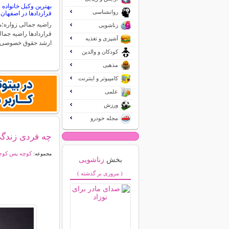
بهترین وکیل خانواد
روانشناسی
قراردادها در اصفهان
راضیه جمالی زواره
زناشویی
قراردادها راضیه جما
آشپزی و تغذیه
ارشد حقوق خصوصی
کودکان و والدین
مذهبی
کامپیوتر و اینترنت
علمی
ورزش
مجله خودرو
چه فردی زندگی 
کوچه پس کوچه
مجموعه:
بخش
زناشویی
( مروری بر گذشته )