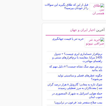
قبل از این که طلاق بگیرید این سوالات
را از خودتان بپرسید!!
آخرین
اخبار ایران و جهان
خرید تتر با قیمت جهانگیری
نرم‌افزار حسابداری ابری چیست؟ + جدول
1405 مزایا، مقایسه با نرم‌افزارهای سنتی و
راهنمای مهاجرت
ریزش موی سگ نشانه چیست؟ ۷ دلیل مهم که
باید بدانید
چگونه عطرهای فصلی و مناسبتی تولید
می‌شوند؟
شوک تازه به معادن؛ گازوئیل ۸ هزار درصد گران
شد | معدنکاران به مرز تعطیلی رسیدند
حمله هوایی اسرائیل به شهرک المنصوری در
جنوب لبنان
بمب صلاح منفجر شد: فرعون در ترابزون!