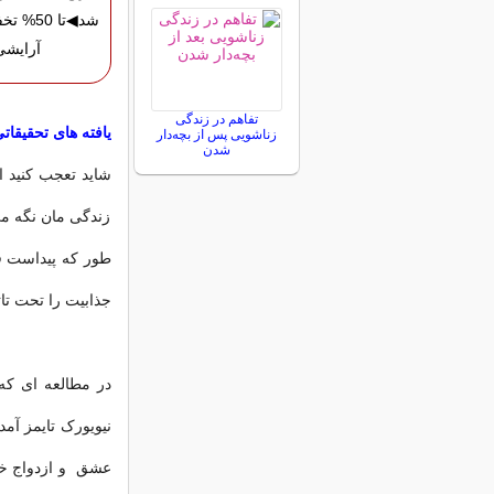
شد◀تا 50
آرایشی
تفاهم در زندگی
یافته های تحقیقات
زناشویی پس از بچه‌دار
شدن
شاید تعجب کنید ا
زندگی مان نگه می 
طور که پیداست قو
جذابیت را تحت تاث
در مطالعه ای که
نیویورک تایمز آم
عشق و ازدواج خو