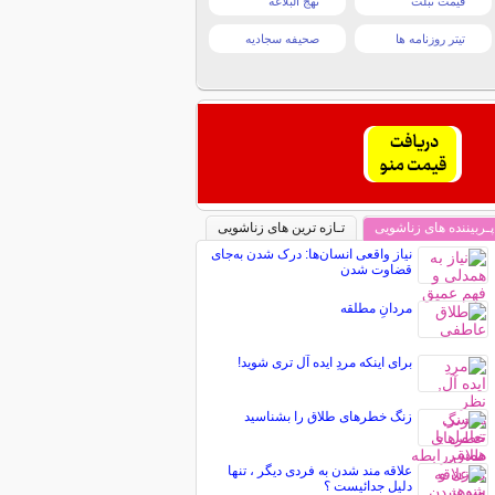
قیمت تبلت
نهج البلاغه
تیتر روزنامه ها
صحیفه سجادیه
پـربیننده های زناشویی
تـازه ترین های زناشویی
نیاز واقعی انسان‌ها: درک شدن به‌جای
قضاوت شدن
مردانِ مطلقه
برای اینکه مردِ ایده آل تری شوید!
زنگ خطرهای طلاق را بشناسید
علاقه مند شدن به فردی دیگر ، تنها
دلیل جدائیست ؟