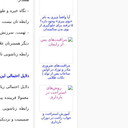
- نگاه خیره و طو
آیا واقعاً چیزی به نام
«بوی پیری» وجود دارد؟
رابطه تان نیست.
۵ ترفند برای جلوگیری از
بوی بدن سالمندان
- تهمت، سرزنش، ب
دیگر همسرتان علا
رابطه زناشویی تا
مراقبت‌های ضروری
مادر و نوزاد در اولین
ساعات پس از تولد |
دلایل احتمالی این
نکات طلایی
دلایل احتمالی ز
معمولا فریبنده پ
رابطه زناشویی 
آموزش استراحت و
خواب راحت در دوران
صمیمیت و نزدیکی 
بارداری