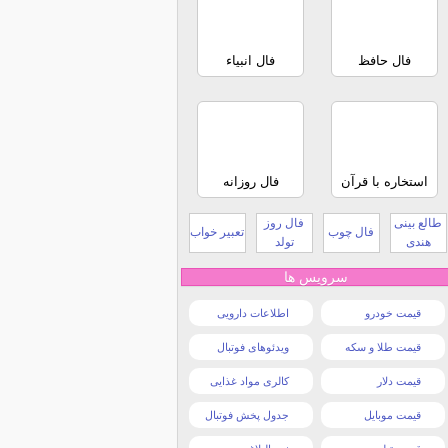
فال حافظ
فال انبیاء
استخاره با قرآن
فال روزانه
طالع بینی
فال روز
فال چوب
تعبیر خواب
هندی
تولد
سرویس ها
قیمت خودرو
اطلاعات دارویی
قیمت طلا و سکه
ویدئوهای فوتبال
قیمت دلار
کالری مواد غذایی
قیمت موبایل
جدول پخش فوتبال