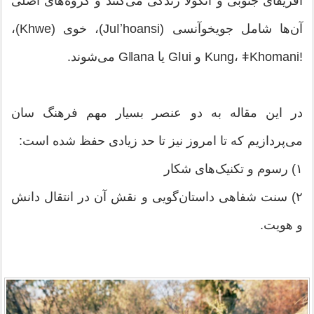
آفریقای جنوبی و آنگولا زندگی می‌کنند و گروه‌های اصلی
آن‌ها شامل جویخوآنسی (Juǀʼhoansi)، خوی (Khwe)،
!Kung، ǂKhomani و Gǀui یا Gǁana می‌شوند.
در این مقاله به دو عنصر بسیار مهم فرهنگ سان
می‌پردازیم که تا امروز نیز تا حد زیادی حفظ شده است:
۱) رسوم و تکنیک‌های شکار
۲) سنت شفاهی داستان‌گویی و نقش آن در انتقال دانش
و هویت.