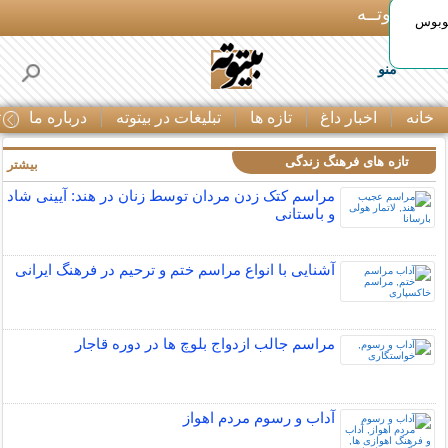
بـیتوتــه
توبوس
منو
خانه
اخبار داغ
تازه ها
تبلیغات در بیتوته
درباره ما
ت
تازه های فرهنگ زندگی
بیشتر »
مراسم کتک زدن مردان توسط زنان در هند: آیینی شاد
و باستانی
آشنایی با انواع مراسم ختم و ترحیم در فرهنگ ایرانی
مراسم جالب ازدواج بلوچ ها در دوره قاجار
آداب و رسوم مردم اهواز