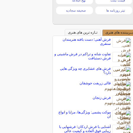
قیمت تبلت
نهج البلاغه
تیتر روزنامه ها
صحیفه سجادیه
پـربیننده های هنری
تـازه ترین های هنری
فرش آهنی؛ دست بافته هنرمندان
سنقری
تفاوت شانه و تراکم در فرش ماشینی و
فرش دستبافت
فرش های عشایری چه ویژگی هایی
دارد؟
قالی زربفت جوشقان
فرش زنجان
موکت پشمی: ویژگی‌ها، مزایا و انواع
آن
آشنایی با فرش اردکان؛ فرشهایی با
زیبایی فوق العاده و کیفیت عالی