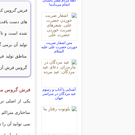
آنچه مردم مصر باستان
انجام مى‌دادند!
فرش گروس
که 
شده است و تاکن
متن اشعار ضربت
تولید آن برمی 
خوردن حضرت علی علیه
السلام
مناطق تولید ف
گروس فرش آن 
فرش گروس مشهو
آشنایی با آداب و رسوم
عید مردگان در سراسر
جهان
یکی از اصلی تر
ساختاری متراکم د
نمی توانید آن را