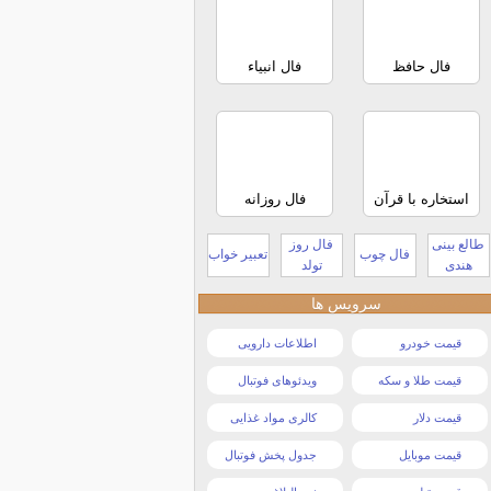
فال حافظ
فال انبیاء
استخاره با قرآن
فال روزانه
طالع بینی
فال روز
فال چوب
تعبیر خواب
هندی
تولد
سرویس ها
قیمت خودرو
اطلاعات دارویی
قیمت طلا و سکه
ویدئوهای فوتبال
قیمت دلار
کالری مواد غذایی
قیمت موبایل
جدول پخش فوتبال