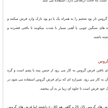
ست که حالت ارتجاعی دارد، استفاده می کنند.
روس تار پود ضخیم را به همراه یک یا دو پود نازک وارد فرش میکنند و
 های سنگین چوبی یا آهنی بسیار با شدت میکوبند تا بافتی فشرده و
شته باشند.
 گروس
رای بافتن فرش گروس به کار می رود از جنس پنبه یا پشم است و گره
آن به کار می رود. شیرازه ای که برای فرش گروس استفاده می شود در
گ خود فرش است تا جلوه ای زیبا تر به آن ببخشد.
در قدیم بیشتر فرش های گروس 15، 25 و گاهی هم 40 رج داشتند اما فرش های گروس