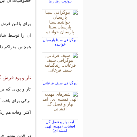
خصوصیات آن این ا
بلوتوث رفتار ما
برای بافتن فرش گ
آن را توسط شانه
بیوگرافی سینا پارسیان
خواننده
همچنین متراکم دا
تار و پود فرش
بیوگرافی سیف فرغانی
تار و پودی که ب
ترکی برای بافت 
اکثر اوقات هم رن
آمد بهار و فصل گل
افشانی (مهدیه الهی
قمشه ای)