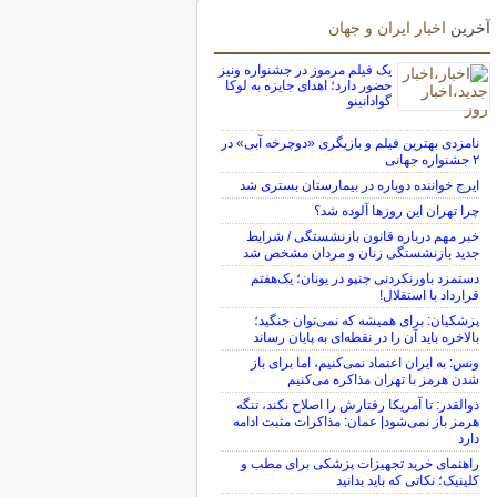
آخرین
اخبار ایران و جهان
یک فیلم مرموز در جشنواره ونیز
حضور دارد؛ اهدای جایزه به لوکا
گوادانینو
نامزدی بهترین فیلم و بازیگری «دوچرخه آبی» در
۲ جشنواره جهانی
ایرج خواننده دوباره در بیمارستان بستری شد
چرا تهران این روزها آلوده شد؟
خبر مهم درباره قانون بازنشستگی / شرایط
جدید بازنشستگی زنان و مردان مشخص شد
دستمزد باورنکردنی جنپو در یونان؛ یک‌هفتم
قرارداد با استقلال!
پزشکیان: برای همیشه که نمی‌توان جنگید؛
بالاخره باید آن را در نقطه‌ای به پایان رساند
ونس: به ایران اعتماد نمی‌کنیم، اما برای باز
شدن هرمز با تهران مذاکره می‌کنیم
ذوالقدر: تا آمریکا رفتارش را اصلاح نکند، تنگه
هرمز باز نمی‌شود| عمان: مذاکرات مثبت ادامه
دارد
راهنمای خرید تجهیزات پزشکی برای مطب و
کلینیک؛ نکاتی که باید بدانید