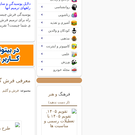
دلایل پوسیدگی و س
روانشناسی
راههای ترمیم آنها
پوسیدگی فرش چیست آ
زناشویی
راه برای ترمیم فرش 
آشپزی و تغذیه
ی شما چیست؟ تقریبا
کودکان و والدین
مذهبی
کامپیوتر و اینترنت
علمی
ورزش
مجله خودرو
معرفی فرش گر
فرش و گلیم
مجموعه:
فرهنگ
و هنر
(از دست ندهید)