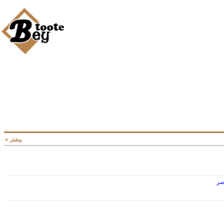
بیشتر »
صر