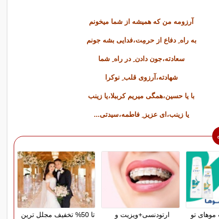
آرزومه من که همیشه از شما میخونم
به راه ِ دفاع از حرمِت،فدایی بشه جونم
سعادته،جون دادن ِ در راه ِ شما
شهادته،آرزوی قلب ِ نوکرا
با یا حسین،همگی میریم کرببلا،یا زینب
یا زینب،ای عزیز ِ فاطمه،سیدتی...
موهای تو
ارتودنسی+ویزیت و
تا 50% تخفیف مجلل ترین