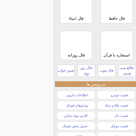
فال حافظ
فال انبیاء
استخاره با قرآن
فال روزانه
طالع بینی
فال روز
فال چوب
تعبیر خواب
هندی
تولد
سرویس ها
قیمت خودرو
اطلاعات دارویی
قیمت طلا و سکه
ویدئوهای فوتبال
قیمت دلار
کالری مواد غذایی
قیمت موبایل
جدول پخش فوتبال