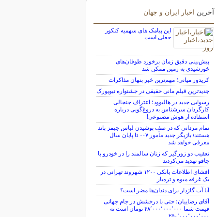
آخرین
اخبار ایران و جهان
این پیامک های سهمیه کنکور
جعلی است
پیش‌بینی دقیق زمان برخورد طوفان‌های
خورشیدی به زمین ممکن شد
کریدور میانی؛ مهم‌ترین خبر پنهان مذاکرات
جدیدترین فیلم مانی حقیقی در جشنواره نیویورک
رسوایی جدید در هالیوود؛ اعتراف جنجالی
کارگردان سرشناس به دروغ‌گویی درباره
استفاده از هوش مصنوعی!
تمام مردانی که در صف پوشیدن لباس جیمز باند
هستند/ بازیگر جدید مأمور ۰۰۷ تا پایان سال
معرفی خواهد شد
تعقیب دو زورگیر که زنان سالمند را در خودرو با
چاقو تهدید می‌کردند
افشای اطلاعات بانکی ۱۲۰۰ شهروند تهرانی در
یک غرفه میوه و تره‌بار
آیا آب گازدار برای دندان‌ها مضر است؟
آقای رضاییان؛ حتی با درخشش در جام جهانی
قیمت شما ۴۸٬۰۰۰٬۰۰۰٬۰۰۰ تومان است نه
۲۵۰٬۰۰۰٬۰۰۰٬۰۰۰