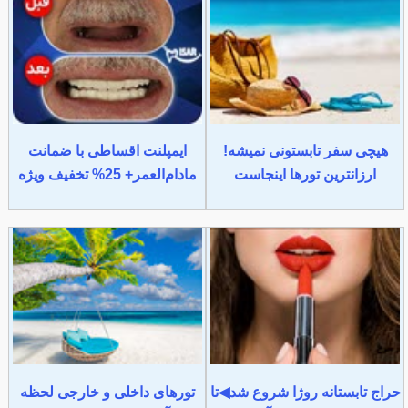
هیچی سفر تابستونی نمیشه!
ایمپلنت اقساطی با ضمانت
ارزانترین تورها اینجاست
مادام‌العمر+ 25% تخفیف ویژه
حراج تابستانه روژا شروع شد◀تا
تورهای داخلی و خارجی لحظه