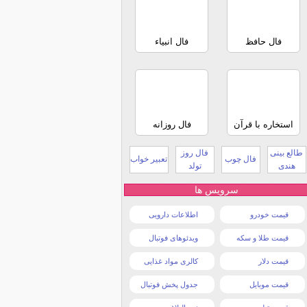
فال حافظ
فال انبیاء
استخاره با قرآن
فال روزانه
طالع بینی
فال روز
فال چوب
تعبیر خواب
هندی
تولد
سرویس ها
قیمت خودرو
اطلاعات دارویی
قیمت طلا و سکه
ویدئوهای فوتبال
قیمت دلار
کالری مواد غذایی
قیمت موبایل
جدول پخش فوتبال