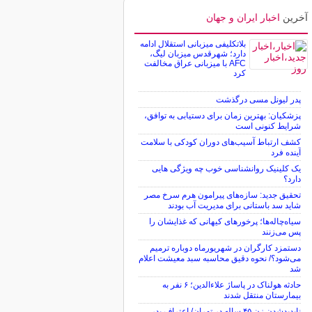
آخرین
اخبار ایران و جهان
بلاتکلیفی میزبانی استقلال ادامه
دارد؛ شهرقدس میزبان لیگ،
AFC با میزبانی عراق مخالفت
کرد
پدر لیونل مسی درگذشت
پزشکیان: بهترین زمان برای دستیابی به توافق،
شرایط کنونی است
کشف ارتباط آسیب‌های دوران کودکی با سلامت
آینده فرد
یک کلینیک روانشناسی خوب چه ویژگی هایی
دارد؟
تحقیق جدید: سازه‌های پیرامون هرم سرخ مصر
شاید سد باستانی برای مدیریت آب بودند
سیاه‌چاله‌ها؛ پرخورهای کیهانی که غذایشان را
پس می‌زنند
دستمزد کارگران در شهریورماه دوباره ترمیم
می‌شود؟/ نحوه دقیق محاسبه سبد معیشت اعلام
شد
حادثه هولناک در پاساژ علاءالدین؛ ۶ نفر به
بیمارستان منتقل شدند
ناپدیدشدن زن ۴۵ ساله در تهران/ اعتراف پدر