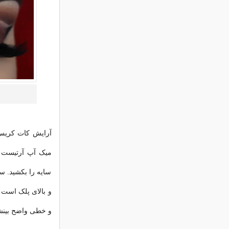
آرایش کات کریس
میک آپ آرتیست ها 
سایه را بکشید. 
و بالای پلک است و
و خطی واضح بینش