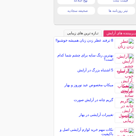
قیمت تبلت
نهج البلاغه
تیتر روزنامه ها
صحیفه سجادیه
پـربیننده های آرایش
تـازه ترین های زیبایی
8 ترفند عطر زدن زنان همیشه خوشبو!!
بهترین رنگ سایه برای چشم شما کدام
است؟
5 اشتباه بزرگ در آرایش
میکاپ مخصوص عید نوروز و بهار
گریم چانه در آرایش صورت
تغییرات آرایشی در بهار
نکات مهم خرید لوازم آرایشی اصل و
باکیفیت