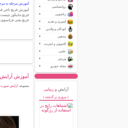
آموزش مرحله به مرحل
روانشناسی
آموزش فرنچ ناخن ف
زناشویی
فرنچ مانیکور چیست؟
فرنچ یعنی فرانسوی،
آشپزی و تغذیه
کودکان و والدین
مذهبی
کامپیوتر و اینترنت
علمی
ورزش
مجله خودرو
آموزش آرایش 
آرایش صورت
مجموعه:
آرایش
و زیبایی
( مروری بر گذشته )