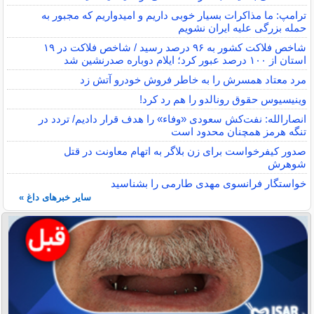
ترامپ: ما مذاکرات بسیار خوبی داریم و امیدواریم که مجبور به
حمله بزرگی علیه ایران نشویم
شاخص فلاکت کشور به ۹۶ درصد رسید / شاخص فلاکت در ۱۹
استان از ۱۰۰ درصد عبور کرد؛ ایلام دوباره صدرنشین شد
مرد معتاد همسرش را به خاطر فروش خودرو آتش زد
وینیسیوس حقوق رونالدو را هم رد کرد!
انصارالله: نفت‌کش سعودی «وفاء» را هدف قرار دادیم/ تردد در
تنگه هرمز همچنان محدود است
صدور کیفرخواست برای زن بلاگر به اتهام معاونت در قتل
شوهرش
خواستگار فرانسوی مهدی طارمی را بشناسید
سایر خبرهای داغ »