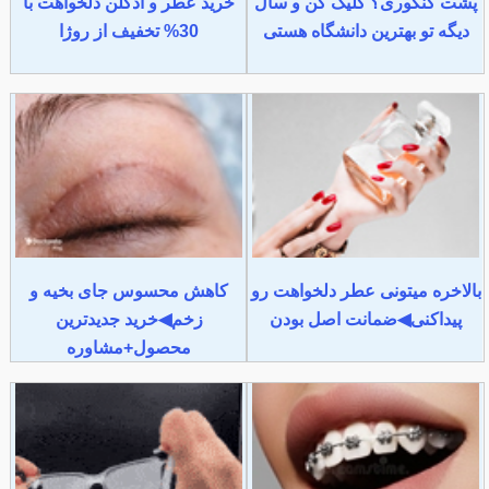
پشت کنکوری؟ کلیک کن و سال
خرید عطر و ادکلن دلخواهت با
دیگه تو بهترین دانشگاه هستی
30% تخفیف از روژا
بالاخره میتونی عطر دلخواهت رو
کاهش محسوس جای بخیه و
پیداکنی◀ضمانت اصل بودن
زخم◀خرید جدیدترین
محصول+مشاوره