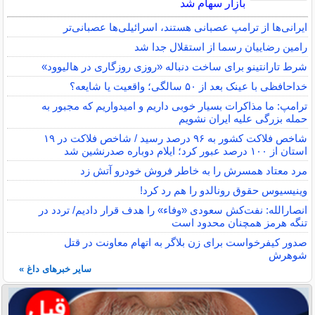
بازار سهام شد
ایرانی‌ها از ترامپ عصبانی هستند، اسرائیلی‌ها عصبانی‌تر
رامین رضاییان رسما از استقلال جدا شد
شرط تارانتینو برای ساخت دنباله «روزی روزگاری در هالیوود»
خداحافظی با عینک بعد از ۵۰ سالگی؛ واقعیت یا شایعه؟
ترامپ: ما مذاکرات بسیار خوبی داریم و امیدواریم که مجبور به
حمله بزرگی علیه ایران نشویم
شاخص فلاکت کشور به ۹۶ درصد رسید / شاخص فلاکت در ۱۹
استان از ۱۰۰ درصد عبور کرد؛ ایلام دوباره صدرنشین شد
مرد معتاد همسرش را به خاطر فروش خودرو آتش زد
وینیسیوس حقوق رونالدو را هم رد کرد!
انصارالله: نفت‌کش سعودی «وفاء» را هدف قرار دادیم/ تردد در
تنگه هرمز همچنان محدود است
صدور کیفرخواست برای زن بلاگر به اتهام معاونت در قتل
شوهرش
سایر خبرهای داغ »