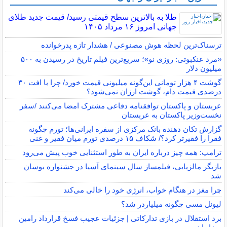
طلا به بالاترین سطح قیمتی رسید/ قیمت جدید طلای
جهانی امروز ۱۶ مرداد ۱۴۰۵
ترسناک‌ترین لحظه هوش مصنوعی / هشدار تازه پدرخوانده
«مرد عنکبوتی: روزی نو»؛ سریع‌ترین فیلم تاریخ در رسیدن به ۵۰۰
میلیون دلار
گوشت ۴ هزار تومانی این‌گونه میلیونی قیمت خورد/ چرا با افت ۳۰
درصدی قیمت دام، گوشت ارزان نمی‌شود؟
عربستان و پاکستان توافقنامه دفاعی مشترک امضا می‌کنند /سفر
نخست‌وزیر پاکستان به عربستان
گزارش تکان‌ دهنده بانک مرکزی از سفره ایرانی‌ها؛ تورم چگونه
فقرا را فقیرتر کرد؟/ شکاف ۱۵ درصدی تورم میان فقیر و غنی
ترامپ: همه چیز درباره ایران به طور استثنایی خوب پیش می‌رود
بازیگر مالزیایی، فیلمساز سال سینمای آسیا در جشنواره بوسان
شد
چرا مغز در هنگام خواب، انرژی خود را خالی می‌کند
لیونل مسی چگونه میلیاردر شد؟
برد استقلال در بازی تدارکاتی | جزئیات عجیب فسخ قرارداد رامین