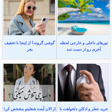
تورهای داخلی و خارجی لحظه
گوشی گرونه؟ از اینجا با تخغیف
آخری رو از دست نده
بخر
خرید عطر و ادکلن دلخواهت با
از الان آینده شغلیتو مشخص کن!