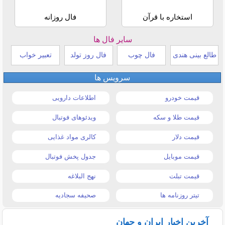
استخاره با قرآن
فال روزانه
سایر فال ها
طالع بینی هندی
فال چوب
فال روز تولد
تعبیر خواب
سرویس ها
قیمت خودرو
اطلاعات دارویی
قیمت طلا و سکه
ویدئوهای فوتبال
قیمت دلار
کالری مواد غذایی
قیمت موبایل
جدول پخش فوتبال
قیمت تبلت
نهج البلاغه
تیتر روزنامه ها
صحیفه سجادیه
آخرین اخبار ایران و جهان