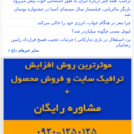
ترامپ: همه چیز درباره ایران به طور استثنایی خوب پیش می‌رود
بازیگر مالزیایی، فیلمساز سال سینمای آسیا در جشنواره بوسان
شد
چرا مغز در هنگام خواب، انرژی خود را خالی می‌کند
لیونل مسی چگونه میلیاردر شد؟
برد استقلال در بازی تدارکاتی | جزئیات عجیب فسخ قرارداد رامین
رضاییان
سایر خبرهای داغ »