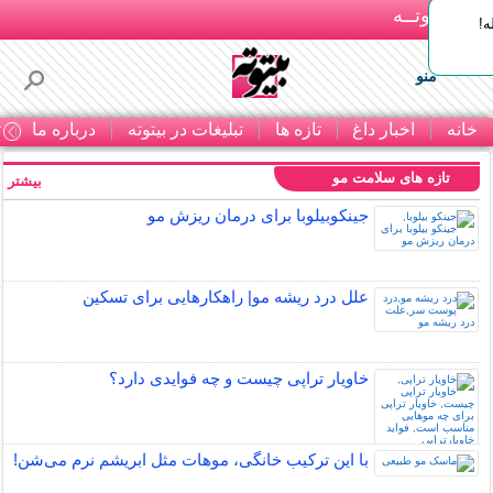
بـیتوتــه
ه!
منو
خانه
اخبار داغ
تازه ها
تبلیغات در بیتوته
درباره ما
ت
تازه های سلامت مو
بیشتر »
جینکوبیلوبا برای درمان ریزش مو
علل درد ریشه مو| راهکارهایی برای تسکین
خاویار تراپی چیست و چه فوایدی دارد؟
با این ترکیب خانگی، موهات مثل ابریشم نرم می‌شن!