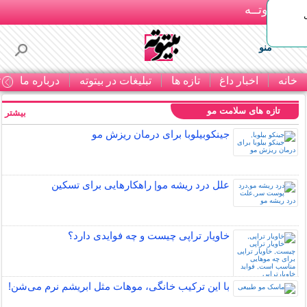
بـیتوتــه
منو
خانه
اخبار داغ
تازه ها
تبلیغات در بیتوته
درباره ما
ت
تازه های سلامت مو
بیشتر »
جینکوبیلوبا برای درمان ریزش مو
علل درد ریشه مو| راهکارهایی برای تسکین
خاویار تراپی چیست و چه فوایدی دارد؟
با این ترکیب خانگی، موهات مثل ابریشم نرم می‌شن!