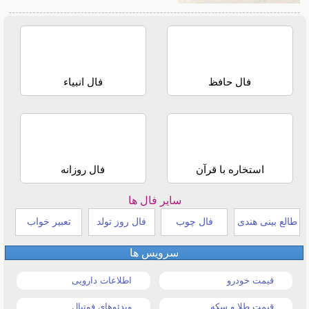
فال حافظ
فال انبیاء
استخاره با قرآن
فال روزانه
سایر فال ها
طالع بینی هندی
فال چوب
فال روز تولد
تعبیر خواب
سرویس ها
قیمت خودرو
اطلاعات دارویی
قیمت طلا و سکه
ویدئوهای فوتبال