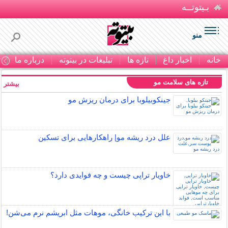
بـیتوتــه
منو
خانه
اخبار داغ
تازه ها
تبلیغات در بیتوته
درباره ما
ت
تازه های سلامت مو
بیشتر »
جینکوبیلوبا برای درمان ریزش مو
علل درد ریشه مو| راهکارهایی برای تسکین
خاویار تراپی چیست و چه فوایدی دارد؟
با این ترکیب خانگی، موهات مثل ابریشم نرم می‌شن!