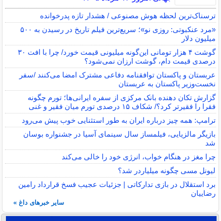
ترسناک‌ترین لحظه هوش مصنوعی / هشدار تازه پدرخوانده
«مرد عنکبوتی: روزی نو»؛ سریع‌ترین فیلم تاریخ در رسیدن به ۵۰۰
میلیون دلار
گوشت ۴ هزار تومانی این‌گونه میلیونی قیمت خورد/ چرا با افت ۳۰
درصدی قیمت دام، گوشت ارزان نمی‌شود؟
عربستان و پاکستان توافقنامه دفاعی مشترک امضا می‌کنند /سفر
نخست‌وزیر پاکستان به عربستان
گزارش تکان‌ دهنده بانک مرکزی از سفره ایرانی‌ها؛ تورم چگونه
فقرا را فقیرتر کرد؟/ شکاف ۱۵ درصدی تورم میان فقیر و غنی
ترامپ: همه چیز درباره ایران به طور استثنایی خوب پیش می‌رود
بازیگر مالزیایی، فیلمساز سال سینمای آسیا در جشنواره بوسان
شد
چرا مغز در هنگام خواب، انرژی خود را خالی می‌کند
لیونل مسی چگونه میلیاردر شد؟
برد استقلال در بازی تدارکاتی | جزئیات عجیب فسخ قرارداد رامین
رضاییان
سایر خبرهای داغ »