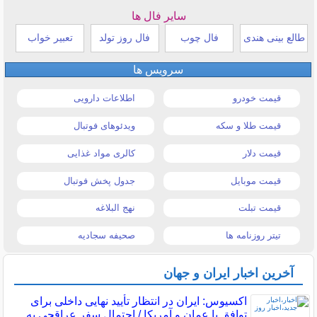
سایر فال ها
طالع بینی هندی
فال چوب
فال روز تولد
تعبیر خواب
سرویس ها
قیمت خودرو
اطلاعات دارویی
قیمت طلا و سکه
ویدئوهای فوتبال
قیمت دلار
کالری مواد غذایی
قیمت موبایل
جدول پخش فوتبال
قیمت تبلت
نهج البلاغه
تیتر روزنامه ها
صحیفه سجادیه
آخرین اخبار ایران و جهان
اکسیوس: ایران در انتظار تأیید نهایی داخلی برای
توافق با عمان و آمریکا / احتمال سفر عراقچی به