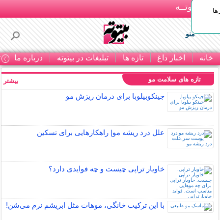
بـیتوتــه
ها
منو
خانه
اخبار داغ
تازه ها
تبلیغات در بیتوته
درباره ما
ت
تازه های سلامت مو
بیشتر »
جینکوبیلوبا برای درمان ریزش مو
علل درد ریشه مو| راهکارهایی برای تسکین
خاویار تراپی چیست و چه فوایدی دارد؟
با این ترکیب خانگی، موهات مثل ابریشم نرم می‌شن!