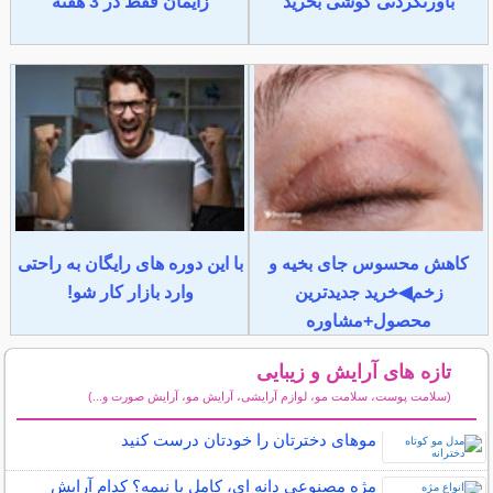
باورنکردنی گوشی بخرید
زایمان فقط در 3 هفته
کاهش محسوس جای بخیه و
با این دوره های رایگان به راحتی
زخم◀خرید جدیدترین
وارد بازار کار شو!
محصول+مشاوره
تازه های آرایش و زیبایی
(سلامت پوست، سلامت مو، لوازم آرایشی، آرایش مو، آرایش صورت و...)
سایر مطالب آرایش
موهای دخترتان را خودتان درست کنید
مژه مصنوعی دانه ای، کامل یا نیمه؟ کدام آرایش