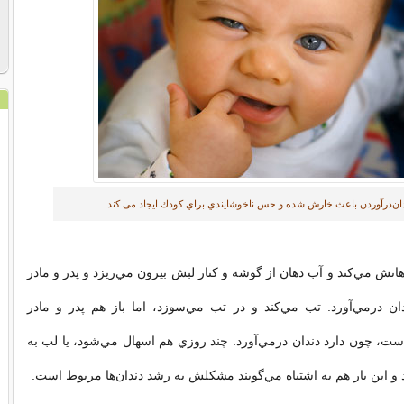
ان‌درآوردن باعث خارش شده و حس ناخوشايندي براي كودك ايجاد می کند
نش مي‌كند و آب دهان از گوشه و كنار لبش بيرون مي‌ريزد و پدر و مادر
دان درمي‌آورد. تب مي‌كند و در تب مي‌سوزد، اما باز هم پدر و مادر
ست، چون دارد دندان درمي‌آورد. چند روزي هم اسهال مي‌شود، يا لب به
 و اين بار هم به اشتباه مي‌گويند مشكلش به رشد دندان‌ها مربوط است.