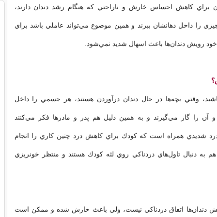
ان براي كاهش احساس خارش و ناراحتي كه هنگام رشد دندان دارند،
ي را داخل دهانشان ببرند و همين موضوع مي‌تواند عاملي باشد براي
خود رويش دندان‌ها باعث اسهال شديد نمي‌شود.
؟
شيد، وقتي بچه‌ها در حال دندان‌ درآوردن هستند، هر جسمي را داخل
و آن را گاز مي‌گيرند و به همين دليل هم پدر و مادرها فكر مي‌كنند
ا درد شديدي همراه است كه كودك براي كاهش درد چنين كاري را انجام
هم به دنبال تاول‌هاي دردناكي روي لثه كودك هستند و منتظر خونريزي
رويش دندان‌ها اتفاق دردناكي نيست، ولي باعث خارش شده و ممكن است