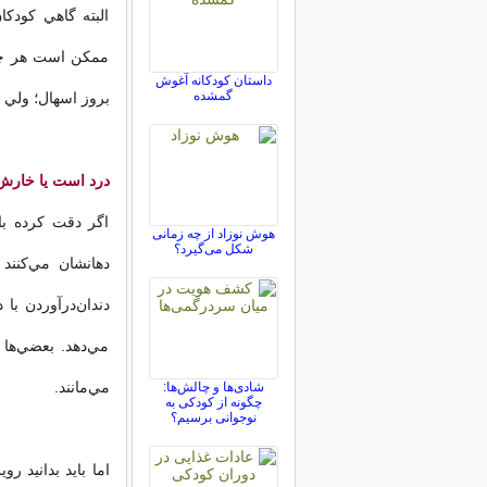
البته گاهي كودك
ممكن است هر چيز
داستان کودکانه آغوش
گمشده
بروز اسهال؛ ولي 
درد است يا خارش
اگر دقت كرده با
هوش نوزاد از چه زمانی
شکل می‌گیرد؟
دهانشان مي‌كنند 
دندان‌درآوردن ب
مي‌دهد. بعضي‌ها 
مي‌مانند.
شادی‌ها و چالش‌ها:
چگونه از کودکی به
نوجوانی برسیم؟
اما باید بدانید 