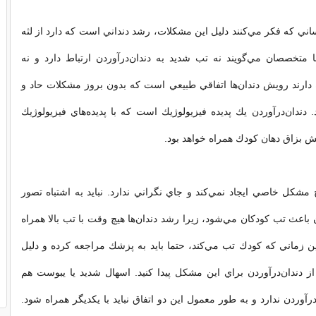
ساني كه فكر مي‌كنند دليل اين مشكلات، رشد دنداني است كه دارد از لثه
ا متخصصان مي‌گويند نه تب شديد به دندان‌درآوردن ارتباط دارد و نه
ه دارند رويش دندان‌ها اتفاقي طبيعي است كه بدون بروز مشكلات حاد و
 دندان‌درآوردن يك پديده فيزيولوژيك است كه با پديده‌هاي فيزيولوژيك
يش بزاق دهان كودك همراه خواهد بود.
چ مشكل خاصي ايجاد نمي‌كند و جاي نگراني ندارد. نبايد به اشتباه تصور
ن باعث تب كودكان مي‌شود، زيرا رشد دندان‌ها هيچ وقت با تب بالا همراه
راين زماني كه كودك تب مي‌كند، حتما بايد به پزشك مراجعه كرده و دليل
از دندان‌درآوردن براي اين مشكل پيدا كنيد. اسهال شديد يا يبوست هم
درآوردن ندارد و به طور معمول اين دو اتفاق نبايد با يكديگر همراه شود.