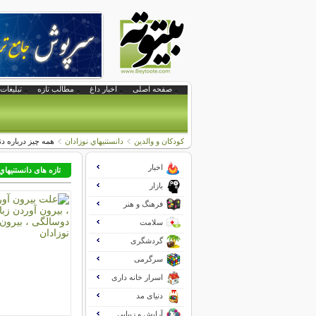
صفحه اصلی
اخبار داغ
مطالب تازه
تبلیغات 
کودکان و والدین
دانستنيهاي نوزادان
همه چیز درباره دن
اخبار
تازه های دانستنيهاي
بازار
فرهنگ و هنر
سلامت
گردشگری
سرگرمی
اسرار خانه داری
دنیای مد
آرایش و زیبایی