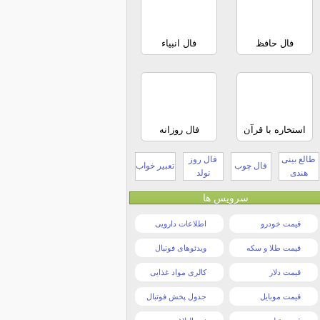
فال حافظ
فال انبیاء
استخاره با قرآن
فال روزانه
طالع بینی
فال روز
فال چوب
تعبیر خواب
هندی
تولد
سرویس ها
قیمت خودرو
اطلاعات دارویی
قیمت طلا و سکه
ویدئوهای فوتبال
قیمت دلار
کالری مواد غذایی
قیمت موبایل
جدول پخش فوتبال