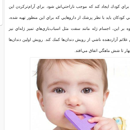
اي كودك ايجاد كند كه موجب ناراحتي‌اش شود. براي آرام‌تر‌كردن اين
تي كودكان بايد با نظر پزشك از داروهايي كه براي اين منظور تهيه شده،
وه بر اين، اجسام ژله‌ مانند سفت مثل اسباب‌بازي‌هاي تميز ژله‌اي نيز‌
علائم آزاردهنده ناشي از رويش دندان‌ها كمك كند. رويش اولين دندان‌ها
هار تا شش ماهگي اتفاق مي‌افتد.