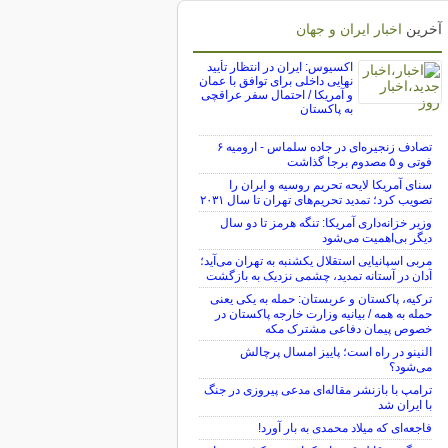
آخرین
اخبار ایران و جهان
اکسیوس: ایران در انتظار تأیید
نهایی داخلی برای توافق با عمان
و آمریکا / احتمال سفر عراقچی
به پاکستان
تصادف زنجیره‌ای در جاده سلماس - ارومیه ۶
فوتی و ۵ مصدوم برجا گذاشت
سنای آمریکا لایحه تحریم روسیه و ایران را
تصویب کرد؛ تمدید تحریم‌های تهران تا سال ۲۰۳۱
وزیر خزانه‌داری آمریکا: تنگه هرمز تا دو سال
دیگر بی‌اهمیت می‌شود
مربی اسپانیایی استقلال یکشنبه به تهران می‌آید؛
آدان در آستانه تمدید، چشمی نزدیک به بازگشت
ترکیه، پاکستان و عربستان: حمله به یکی یعنی
حمله به همه / بیانیه وزارت خارجه پاکستان در
خصوص پیمان دفاعی مشترک مکه
النینو در راه است؛ پاییز امسال پرچالش
می‌شود؟
ترامپ با بازنشر مقاله‌ای مدعی پیروزی در جنگ
با ایران شد
فاجعه‌ای که میلاد محمدی به بار آورد!