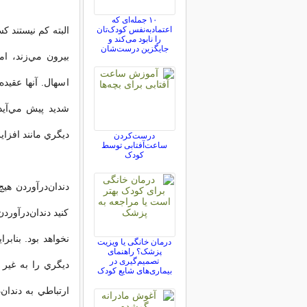
۱۰ جمله‌ای که
اعتمادبه‌نفس کودک‌تان
البته كم نيستند ك
را نابود می‌کند و
جایگزین درست‌شان
بيرون مي‌زند، ام
اسهال. آنها عقيد
شديد پيش مي‌آيد.
ديگري مانند افزا
درست‌کردن
ساعت‌آفتابی توسط
کودک
دندان‌درآوردن هي
كنيد دندان‌درآورد
نخواهد بود. بناب
درمان خانگی یا ویزیت
پزشک؟ راهنمای
تصمیم‌گیری در
ديگري را به غير 
بیماری‌های شایع کودک
ارتباطي به دندان‌