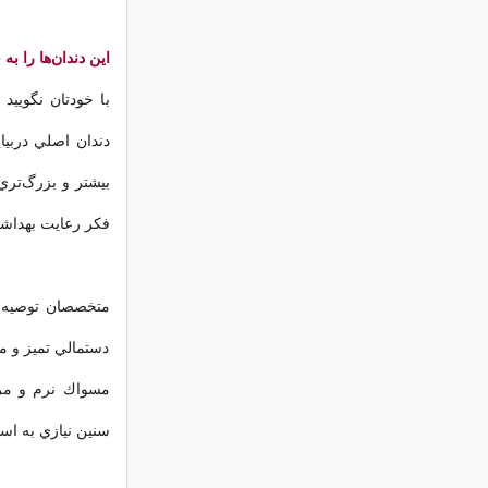
اين دندان‌ها را به
با خودتان نگويي
دندان اصلي دربيا
بيشتر و بزرگ‌تري 
فكر رعايت بهداشت
متخصصان توصيه م
دستمالي تميز و مر
مسواك نرم و مرط
سنين نيازي به اس