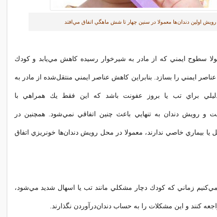
رويش اولين دندان‌ها معمولا در سنين چهار تا شش ماهگي اتفاق مي‌افتد
ولا سطوح ايمني كه از مادر به شيرخوار رسيده كاهش مي‌يابد و كودك
ناصر ايمني را بسازد. بنابراين كاهش عناصر ايمني منتقل‌شده از مادر به
دليلي براي تب يا بروز عفونت باشد كه اين فقط يك همراهي با
ست و رويش دندان به تنهايي باعث چنين اتفاقي نمي‌شود. همچنين در
يا بيماري خاصي ندارند، معمولا در محل رويش دندان‌ها خونريزي اتفاق
مي‌كنيم زماني كه كودك دچار مشكلي مانند تب يا اسهال شديد مي‌شود،
جعه كنند و اين مشكلات را به حساب دندان‌درآوردن نگذارند.