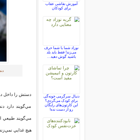
آموزش نقاشی عقاب
برای کودکان
نوزاد شما با شما حرف
می‌زند! فقط باید بلد
باشید گوش دهید…
دند
دستش را داخل دها
دنبال سرگرمی خونه‌گی
برای کودک می‌گردی؟
این کارتون‌های رایگان
مي‌گويند دارد دن
رو از دست نده!
مي‌گويند طبيعي ا
هيچ غذايي نمي‌زند