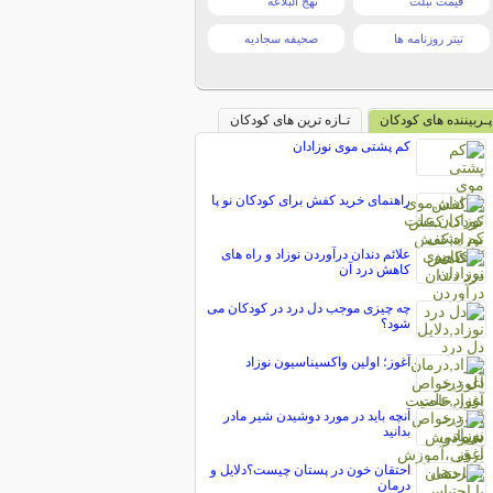
قیمت تبلت
نهج البلاغه
تیتر روزنامه ها
صحیفه سجادیه
پـربیننده های کودکان
تـازه ترین های کودکان
کم پشتی موی نوزادان
راهنمای خرید کفش برای کودکان نو پا
علائم دندان درآوردن نوزاد و راه های
کاهش درد آن
چه چیزی موجب دل درد در کودکان می
شود؟
آغوز؛ اولین واکسیناسیون نوزاد
آنچه باید در مورد دوشیدن شیر مادر
بدانید
احتقان خون در پستان چیست؟دلایل و
درمان