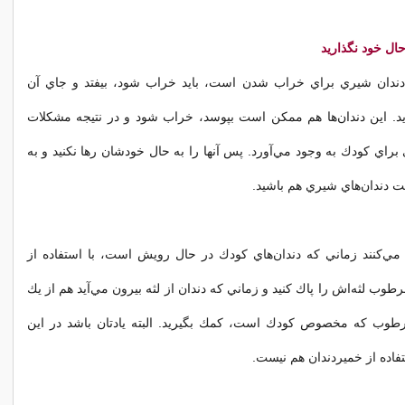
 حال خود نگذاريد
د دندان شيري براي خراب شدن است، بايد خراب شود، بيفتد و جاي آن
يد. اين دندان‌ها هم ممكن است بپوسد، خراب شود و در نتيجه مشكلات
براي كودك به وجود مي‌آورد. پس آنها را به حال خودشان رها نكنيد و به
 دندان‌هاي شيري هم باشيد.
ي‌كنند زماني كه دندان‌هاي كودك در حال رويش است، با استفاده از
طوب لثه‌اش را پاك كنيد و زماني كه دندان از لثه بيرون مي‌آيد هم از يك
وب كه مخصوص كودك است، كمك بگيريد. البته يادتان باشد در اين
تفاده از خميردندان هم نيست.