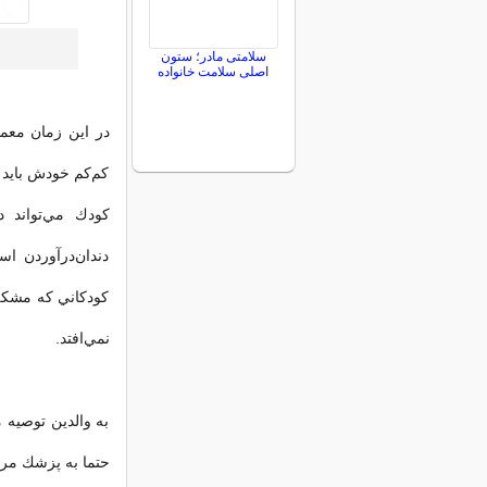
سلامتی مادر؛ ستون
اصلی سلامت خانواده
در اين زمان معم
كم‌كم خودش بايد ع
كودك مي‌تواند 
دندان‌درآوردن ا
كودكاني كه مشكل 
نمي‌افتد.
به والدين توصيه 
حتما به پزشك مرا