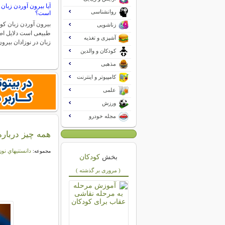
آیا بیرون آوردن زبان
روانشناسی
است؟
بیرون آوردن زبان کو
زناشویی
طبیعی است دلایل اص
آشپزی و تغذیه
زبان در نوزادان بیر
کودکان و والدین
مذهبی
کامپیوتر و اینترنت
علمی
ورزش
مجله خودرو
همه چیز درباره
دانستنيهاي نوز
مجموعه:
بخش
کودکان
( مروری بر گذشته )