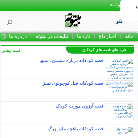
بـیتوتــه
یف
منو
خانه
اخبار داغ
تازه ها
تبلیغات در بیتوته
درباره ما
ت
تازه های قصه های کودکان
قصه بیشتر »
قصه کودکانه درباره شستن دستها
قصه کودکانه فیل کوچولوی تمیز
قصه آرزوی مورچه کوچک
قصه کودکانه باغچه مادربزرگ