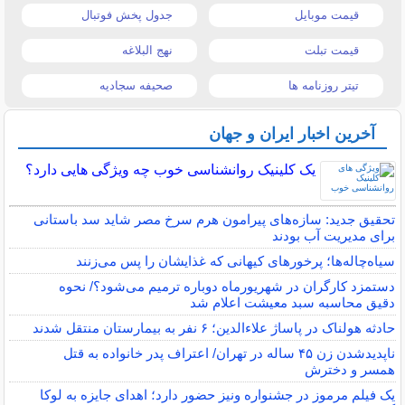
قیمت موبایل
جدول پخش فوتبال
قیمت تبلت
نهج البلاغه
تیتر روزنامه ها
صحیفه سجادیه
آخرین اخبار ایران و جهان
یک کلینیک روانشناسی خوب چه ویژگی هایی دارد؟
تحقیق جدید: سازه‌های پیرامون هرم سرخ مصر شاید سد باستانی
برای مدیریت آب بودند
سیاه‌چاله‌ها؛ پرخورهای کیهانی که غذایشان را پس می‌زنند
دستمزد کارگران در شهریورماه دوباره ترمیم می‌شود؟/ نحوه
دقیق محاسبه سبد معیشت اعلام شد
حادثه هولناک در پاساژ علاءالدین؛ ۶ نفر به بیمارستان منتقل شدند
ناپدیدشدن زن ۴۵ ساله در تهران/ اعتراف پدر خانواده به قتل
همسر و دخترش
یک فیلم مرموز در جشنواره ونیز حضور دارد؛ اهدای جایزه به لوکا