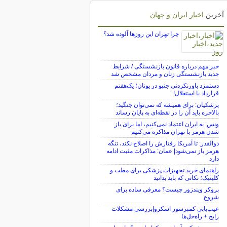
آخرین
اخبار ایران و جهان
چرا تهران این روزها آلوده شد؟
خبر مهم درباره قانون بازنشستگی / شرایط
جدید بازنشستگی زنان و مردان مشخص شد
دستمزد باورنکردنی جنپو در یونان؛ یک‌هفتم
قرارداد با استقلال!
پزشکیان: برای همیشه که نمی‌توان جنگید؛
بالاخره باید آن را در نقطه‌ای به پایان رساند
ونس: به ایران اعتماد نمی‌کنیم، اما برای باز
شدن هرمز با تهران مذاکره می‌کنیم
ذوالقدر: تا آمریکا رفتارش را اصلاح نکند، تنگه
هرمز باز نمی‌شود| عمان: مذاکرات مثبت ادامه
دارد
راهنمای خرید تجهیزات پزشکی برای مطب و
کلینیک؛ نکاتی که باید بدانید
بروکر ویندزور چیست؟ معرفی ساده برای
شروع
عیب‌یابی کمپرسور اسکرو|بررسی مشکلات
رایج + راه‌حل‌ها