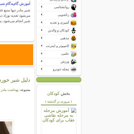
آموزش گام‌به‌گامِ شیر
روانشناسی
شیر مادر تنها منبع غ
زناشویی
می‌شود تغذیه نوزاد در
شیر انجام می‌شود،
آشپزی و تغذیه
کودکان و والدین
مذهبی
کامپیوتر و اینترنت
علمی
ورزش
مجله خودرو
دلیل شیر خوردن
بهداشت مادر 
مجموعه:
بخش
کودکان
( مروری بر گذشته )