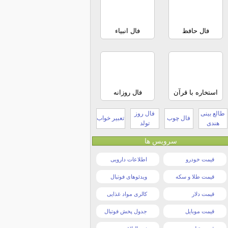
فال حافظ
فال انبیاء
استخاره با قرآن
فال روزانه
طالع بینی
فال روز
فال چوب
تعبیر خواب
هندی
تولد
سرویس ها
قیمت خودرو
اطلاعات دارویی
قیمت طلا و سکه
ویدئوهای فوتبال
قیمت دلار
کالری مواد غذایی
قیمت موبایل
جدول پخش فوتبال