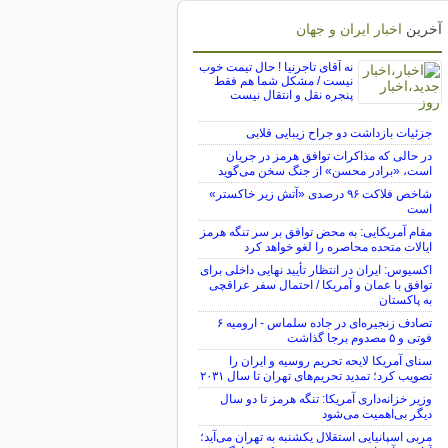
آخرین
اخبار ایران و جهان
نه آقای تاجرنیا ! حال تیمت خوب
نیست / مشکل شما هم فقط
پنجره نقل و انتقال نیست
جزئیات بازداشت دو جراح زیبایی قلابی
در حالی که مذاکرات توافق هرمز در جریان
است، «برادر محسن» از جنگ سخن می‌گوید
شاخص فلاکت ۹۶ درصدی «آتش زیر خاکستر»
است
مقام آمریکایی: به محض توافق بر سر تنگه هرمز
ایالات متحده محاصره را لغو خواهد کرد
اکسیوس: ایران در انتظار تأیید نهایی داخلی برای
توافق با عمان و آمریکا / احتمال سفر عراقچی
به پاکستان
تصادف زنجیره‌ای در جاده سلماس - ارومیه ۶
فوتی و ۵ مصدوم برجا گذاشت
سنای آمریکا لایحه تحریم روسیه و ایران را
تصویب کرد؛ تمدید تحریم‌های تهران تا سال ۲۰۳۱
وزیر خزانه‌داری آمریکا: تنگه هرمز تا دو سال
دیگر بی‌اهمیت می‌شود
مربی اسپانیایی استقلال یکشنبه به تهران می‌آید؛