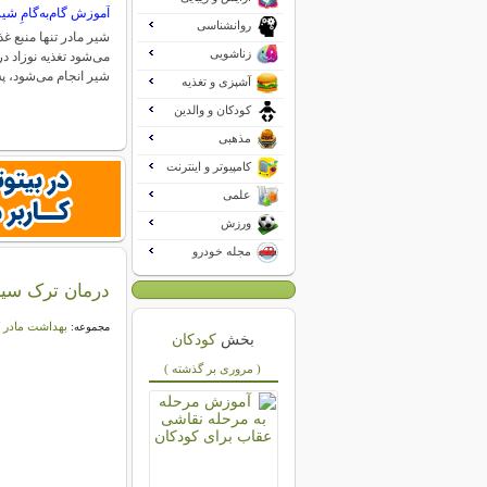
آموزش گام‌به‌گامِ شیر
روانشناسی
شیر مادر تنها منبع غ
زناشویی
می‌شود تغذیه نوزاد در
شیر انجام می‌شود،
آشپزی و تغذیه
کودکان و والدین
مذهبی
کامپیوتر و اینترنت
علمی
ورزش
مجله خودرو
درمان ترک سین
بهداشت مادر 
مجموعه:
بخش
کودکان
( مروری بر گذشته )