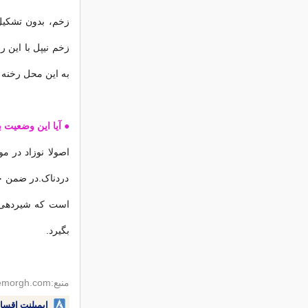
زخم، بدون تشکیل
زخم نیپل با این 
به این محل رخنه 
● آیا این وضعیت ب
اصولا نوزاد در م
دردناک.در ضمن خو
است که شیردهی ب
بگیرد.
منبع:seemorgh.com
ایمپلنت اقسا