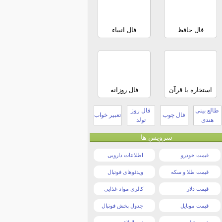
فال حافظ
فال انبیاء
استخاره با قرآن
فال روزانه
طالع بینی
فال روز
فال چوب
تعبیر خواب
هندی
تولد
سرویس ها
قیمت خودرو
اطلاعات دارویی
قیمت طلا و سکه
ویدئوهای فوتبال
قیمت دلار
کالری مواد غذایی
قیمت موبایل
جدول پخش فوتبال