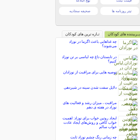
قیمت تبلت
نهج البلاغه
تیتر روزنامه ها
صحیفه سجادیه
پـربیننده های کودکان
تـازه ترین های کودکان
چه غذاهایی باعث اگزما در نوزاد
می‌شوند؟
در تابستان داغ چه لباسی بر تن نوزاد
کنیم؟
توصیه هایی برای مراقبت از نوزادان
دلایل سفت شدن سینه در شیردهی
مراقبت ، میزان رشد و فعالیت های
نوزاد در هفته ی دهم
ایجاد روتین خواب برای نوزاد: اهمیت
خواب کافی و روش‌های ایجاد عادت
خواب سالم
چه زمانی رنگ چشم نوزاد ثابت