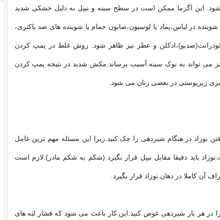
شود. این اگزما ممکن است در سطح سینه و نیپل به دلیل خشکی شدید
 شوینده در لباس،پماد یا لوسیون،صابون حمام یا شوینده های ضد باکتری،
ئودرانت(ضدبو)،ادکلن و عطر نیز ظاهر شود. روش غلط در پمپ کردن
یز می تواند به نوک سینه آسیب برساند.مکش شدید در نتیجه پمپ کردن
یزی زیرپوستی در بعضی زنان می شود.
تن نوزاد در هنگام شیردهی را چک کنید.زیرا این مسئله مهم ترین عامل
زاد باید دقیقا مقابل نیپل قرار بگیرد (شکم به شکم مادر).لازم است
اف آن کاملا در دهان نوزاد قرار بگیرد.
ا در هر بار شیردهی عوض کنید.این کار باعث می شود که فشار لثه های