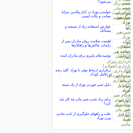
می‌شود؟
خوابیدن نوزاد در کنار والدین: مزایا،
معایب و نکات ایمنی
عوارض استفاده زیاد از شیشه و
پستانک
اهمیت سلامت روان مادران پس از
زایمان: چالش‌ها و راهکارها
توصیه های پاییزی برای مادران آینده
برقراری ارتباط مؤثر با نوزاد: کلید رشد
و تکامل کودک
دلیل شیر خوردن نوزاد از یک سینه
برای زیاد شدن شیر مادر چه کار باید
کرد؟
علت و راههای جلوگیری از ثابت ماندن
وزن نوزاد