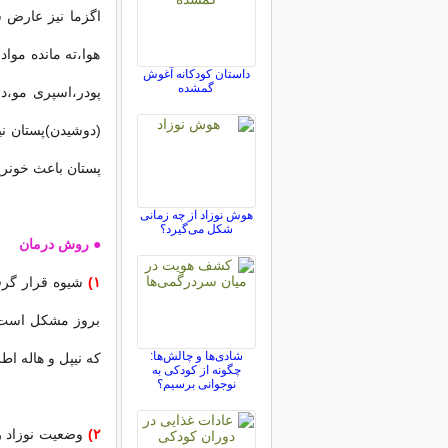
اگزما نیز عارض 
هوا،ته مانده مواد
داستان کودکانه آغوش
گمشده
پودر،اسپری مو،د
(دوشیدن)پستان ن
پستان باعث خونر
هوش نوزاد از چه زمانی
شکل می‌گیرد؟
● روش درمان
۱)
شیوه قرار گرف
بروز مشکل است.نو
شادی‌ها و چالش‌ها:
که نیپل و هاله اطر
چگونه از کودکی به
نوجوانی برسیم؟
۲)
وضعیت نوزاد ر