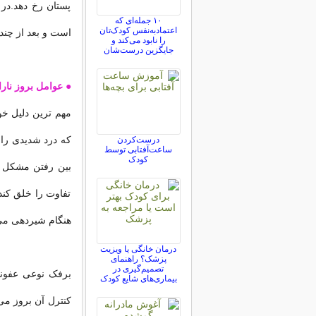
پستان رخ دهد.در
۱۰ جمله‌ای که
اعتمادبه‌نفس کودک‌تان
است و بعد از چند
را نابود می‌کند و
جایگزین درست‌شان
● عوامل بروز نار
مهم ترین دلیل خ
که درد شدیدی را 
درست‌کردن
ساعت‌آفتابی توسط
کودک
بین رفتن مشکل ش
تفاوت را خلق کند
هنگام شیردهی می
درمان خانگی یا ویزیت
پزشک؟ راهنمای
تصمیم‌گیری در
برفک نوعی عفونت
بیماری‌های شایع کودک
کنترل آن بروز می