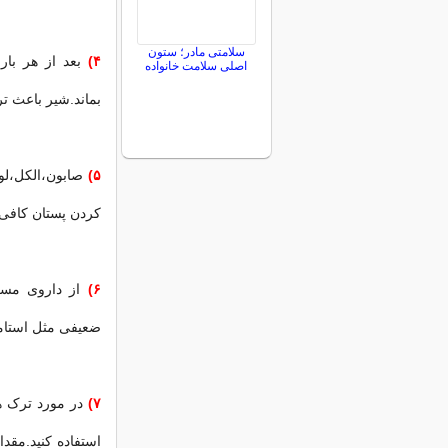
سلامتی مادر؛ ستون
۴)
بعد از هر بار
اصلی سلامت خانواده
بماند.شیر باعث تر
۵)
صابون،الکل،لوس
کردن پستان کافی
۶)
از داروی مسکن
ضعیفی مثل استامینوفن یا ایبوبروفن(
۷)
در مورد ترک ه
استفاده کنید.مقدا