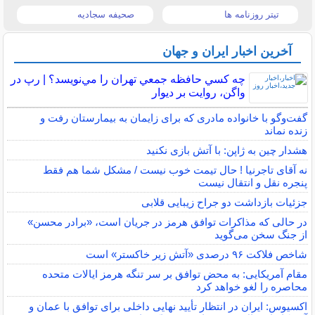
تیتر روزنامه ها
صحیفه سجادیه
آخرین اخبار ایران و جهان
چه كسي حافظه جمعي تهران را مي‌نويسد؟ | رپ در
واگن، روايت بر ديوار
گفت‌وگو با خانواده مادری که برای زایمان به بیمارستان رفت و
زنده نماند
هشدار چین به ژاپن: با آتش بازی نکنید
نه آقای تاجرنیا ! حال تیمت خوب نیست / مشکل شما هم فقط
پنجره نقل و انتقال نیست
جزئیات بازداشت دو جراح زیبایی قلابی
در حالی که مذاکرات توافق هرمز در جریان است، «برادر محسن»
از جنگ سخن می‌گوید
شاخص فلاکت ۹۶ درصدی «آتش زیر خاکستر» است
مقام آمریکایی: به محض توافق بر سر تنگه هرمز ایالات متحده
محاصره را لغو خواهد کرد
اکسیوس: ایران در انتظار تأیید نهایی داخلی برای توافق با عمان و