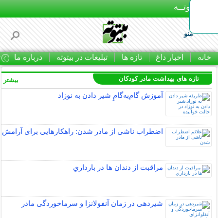
بـیتوتــه
منو
خانه
اخبار داغ
تازه ها
تبلیغات در بیتوته
درباره ما
ت
تازه های بهداشت مادر کودکان
بیشتر »
آموزش گام‌به‌گامِ شیر دادن به نوزاد
اضطراب ناشی از مادر شدن: راهکارهایی برای آرامش
مراقبت از دندان‌ ها در بارداري
شیردهی در زمان آنفولانزا و سرماخوردگی مادر