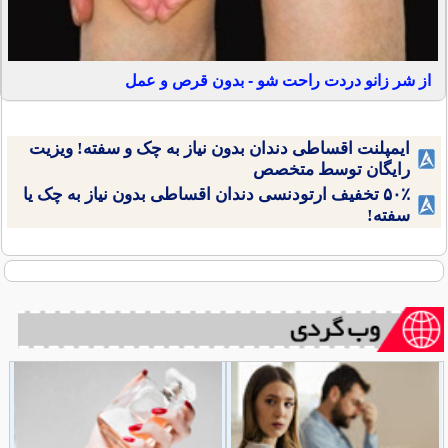
از شر زانو دردت راحت شو - بدون قرص و عمل
ایمپلنت اقساطی دندان بدون نیاز به چک و سفته! ویزیت
رایگان توسط متخصص
۵۰٪ تخفیف ارتودنسی دندان اقساطی بدون نیاز به چک یا
سفته!