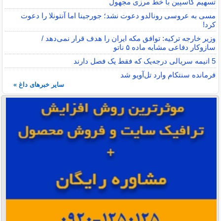
تسهیم کاسپین با خط مرزی مجهول
مسی به عروسی رونالدو دعوت نشد؛ جورجینا اما آنتونلا را دعوت
کرد!
وزیر خارجه ترکیه: توافق مکه ایران را هدف قرار نمی‌دهد /
سازوکار دفاعی مشابه ماده ۵ ناتو
5 انیمه سریالی درجه‌یک که فقط یک فصل دارند
فرمانده سنتکام وارد تل‌آویو شد
سایر خبرهای داغ »