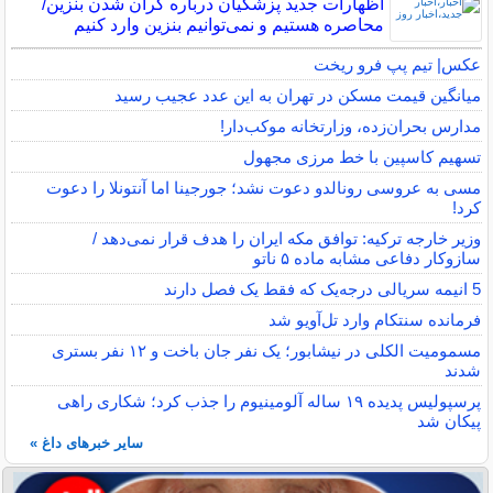
اظهارات جدید پزشکیان درباره گران شدن بنزین/
محاصره هستیم و نمی‌توانیم بنزین وارد کنیم
عکس| تیم پپ فرو ریخت
میانگین قیمت مسکن در تهران به این عدد عجیب رسید
مدارس بحران‌زده، وزارتخانه موکب‌دار!
تسهیم کاسپین با خط مرزی مجهول
مسی به عروسی رونالدو دعوت نشد؛ جورجینا اما آنتونلا را دعوت
کرد!
وزیر خارجه ترکیه: توافق مکه ایران را هدف قرار نمی‌دهد /
سازوکار دفاعی مشابه ماده ۵ ناتو
5 انیمه سریالی درجه‌یک که فقط یک فصل دارند
فرمانده سنتکام وارد تل‌آویو شد
مسمومیت الکلی در نیشابور؛ یک نفر جان باخت و ۱۲ نفر بستری
شدند
پرسپولیس پدیده ۱۹ ساله آلومینیوم را جذب کرد؛ شکاری راهی
پیکان شد
سایر خبرهای داغ »