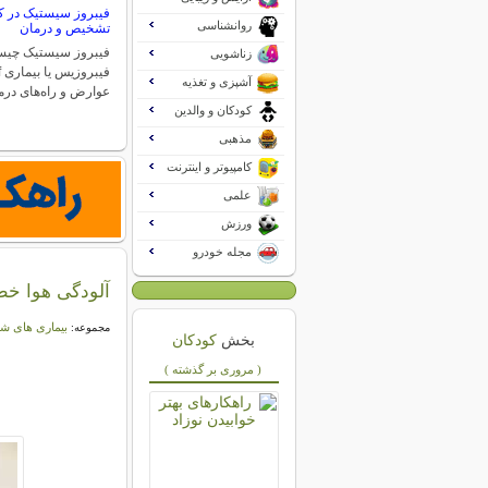
فیبروز سیستیک در کو
روانشناسی
تشخیص و درمان
فیبروز سیستیک چی
زناشویی
آشپزی و تغذیه
عوارض و راه‌های درم
کودکان و والدین
مذهبی
کامپیوتر و اینترنت
علمی
ورزش
مجله خودرو
آلودگی هوا خطر
بیماری های شا
مجموعه:
بخش
کودکان
( مروری بر گذشته )