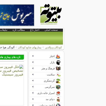
صفحه اصلی
اخبار داغ
مطالب تازه
تبلیغات 
کودکان و والدین
بیماریهای شایع کودکان
آلودگی هوا خط
اخبار
تازه های بیماری ها
بازار
فرهنگ و هنر
سلامت
گردشگری
سرگرمی
اسرار خانه داری
دنیای مد
آرایش و زیبایی