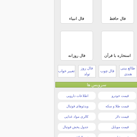
فال حافظ
فال انبیاء
استخاره با قرآن
فال روزانه
طالع بینی
فال روز
فال چوب
تعبیر خواب
هندی
تولد
سرویس ها
قیمت خودرو
اطلاعات دارویی
قیمت طلا و سکه
ویدئوهای فوتبال
قیمت دلار
کالری مواد غذایی
قیمت موبایل
جدول پخش فوتبال