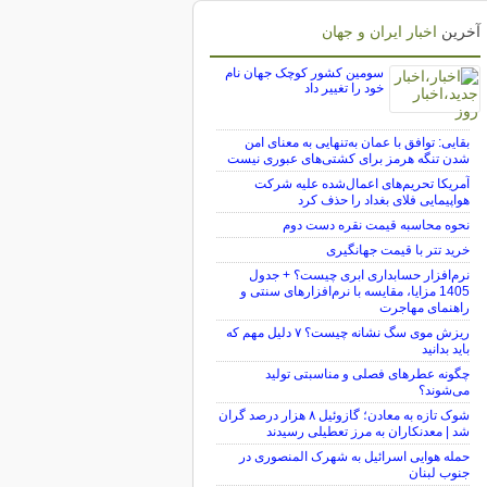
آخرین
اخبار ایران و جهان
سومین کشور کوچک جهان نام
خود را تغییر داد
بقایی: توافق با عمان به‌تنهایی به معنای امن
شدن تنگه هرمز برای کشتی‌های عبوری نیست
آمریکا تحریم‌های اعمال‌شده علیه شرکت
هواپیمایی فلای بغداد را حذف کرد
نحوه محاسبه قیمت نقره دست دوم
خرید تتر با قیمت جهانگیری
نرم‌افزار حسابداری ابری چیست؟ + جدول
1405 مزایا، مقایسه با نرم‌افزارهای سنتی و
راهنمای مهاجرت
ریزش موی سگ نشانه چیست؟ ۷ دلیل مهم که
باید بدانید
چگونه عطرهای فصلی و مناسبتی تولید
می‌شوند؟
شوک تازه به معادن؛ گازوئیل ۸ هزار درصد گران
شد | معدنکاران به مرز تعطیلی رسیدند
حمله هوایی اسرائیل به شهرک المنصوری در
جنوب لبنان