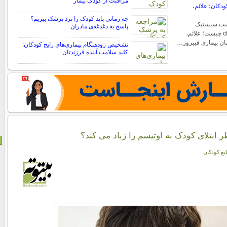
مراقبت از کودک بیمار
دکان؛ علائم،
چه زمانی باید کودک را نزد پزشک ببریم؟
ست سیستیک
پاسخ به دغدغه‌ی مادران
فیبروزیس یا بیماری cf چیست؛ علائم،
ان بیماری فیبروز…
تشخیص زودهنگام بیماری‌های رایج کودکان:
کلید سلامت آینده فرزندتان
 ابتلای کودک به اوتیسم را زیاد می کند؟
یع کودکان