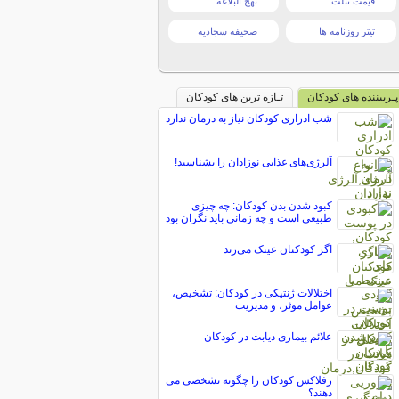
قیمت تبلت
نهج البلاغه
تیتر روزنامه ها
صحیفه سجادیه
پـربیننده های کودکان
تـازه ترین های کودکان
شب ادراری کودکان نیاز به درمان ندارد
آلرژی‌های غذایی نوزادان را بشناسید!
کبود شدن بدن کودکان: چه چیزی
طبیعی است و چه زمانی باید نگران بود
اگر کودکتان عینک می‌زند
اختلالات ژنتیکی در کودکان: تشخیص،
عوامل موثر، و مدیریت
علائم بیماری دیابت در کودکان
رفلاکس کودکان را چگونه تشخصی می
دهند؟