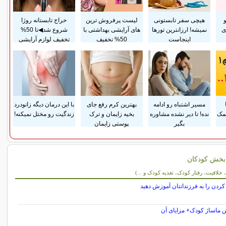
هیچی سفر تابستونی
لیست پرفروش ترین
حراج تابستانه روژا
ی
نمیشه! ارزانترین تورها
های آرایشی بهداشتی با
شروع شد◀تا 50%
اینجاست
50% تخفیف
تخفیف لوازم آرایشی
مسیر اشتباه رو ادامه
بهترین کرم رفع جای
با این درمان دیگه زانودرد
مک
نده! تا دیر نشده مشاوره
بخیه زایمان و ترک
زندگیت رو مختل نمیکنه!
بگیر
پوستی زایمان
بخش کودکان
ن
خلاقیت، رفتار کودک، تغذیه کودک و ...)
ردن را به فرزندانتان آموزش دهید
 ماساژ کودک+ مزایای آن