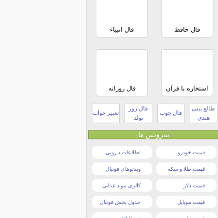
فال حافظ
فال انبیاء
استخاره با قرآن
فال روزانه
طالع بینی
فال روز
فال چوب
تعبیر خواب
هندی
تولد
سرویس ها
قیمت خودرو
اطلاعات دارویی
قیمت طلا و سکه
ویدئوهای فوتبال
قیمت دلار
کالری مواد غذایی
قیمت موبایل
جدول پخش فوتبال