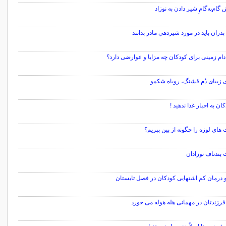
گام‌به‌گامِ شیر دادن به نوزاد
پدران بايد در مورد شيردهي مادر بدانند
دام زمینی برای کودکان چه مزایا و عوارضی دارد؟
 زیبای دُم قشنگ، روباه شکمو
کان به اجبار غذا ندهید !
های لوزه را چگونه از بین ببریم؟
بندناف نوزادان
 درمان کم اشتهایی کودکان در فصل تابستان
رزندتان در مهمانی هله هوله می خورد