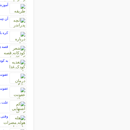
آموزش 
آن چه 
کره با
قصه ی
به کود
عفونت 
عفونت 
علت و
وقتی ف