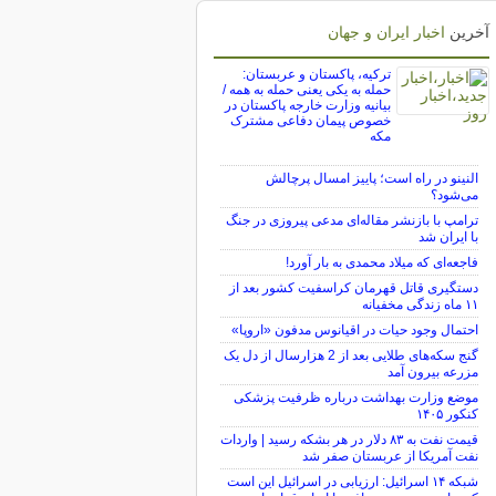
آخرین
اخبار ایران و جهان
ترکیه، پاکستان و عربستان:
حمله به یکی یعنی حمله به همه /
بیانیه وزارت خارجه پاکستان در
خصوص پیمان دفاعی مشترک
مکه
النینو در راه است؛ پاییز امسال پرچالش
می‌شود؟
ترامپ با بازنشر مقاله‌ای مدعی پیروزی در جنگ
با ایران شد
فاجعه‌ای که میلاد محمدی به بار آورد!
دستگیری قاتل قهرمان کراسفیت کشور بعد از
۱۱ ماه زندگی مخفیانه
احتمال وجود حیات در اقیانوس مدفون «اروپا»
گنج سکه‌های طلایی بعد از 2 هزارسال از دل یک
مزرعه بیرون آمد
موضع وزارت بهداشت درباره ظرفیت پزشکی
کنکور ۱۴۰۵
قیمت نفت به ۸۳ دلار در هر بشکه رسید | واردات
نفت آمریکا از عربستان صفر شد
شبکه ۱۴ اسرائیل: ارزیابی در اسرائیل این است