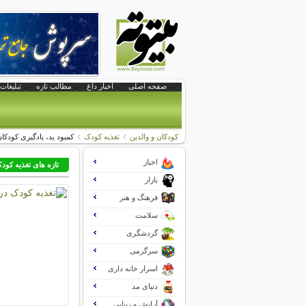
صفحه اصلی
اخبار داغ
مطالب تازه
تبلیغات 
کودکان و والدین
تغذیه کودک
كمبود ید، یادگیری كودك
اخبار
تازه های تغذیه کود
بازار
فرهنگ و هنر
سلامت
گردشگری
سرگرمی
اسرار خانه داری
دنیای مد
آرایش و زیبایی