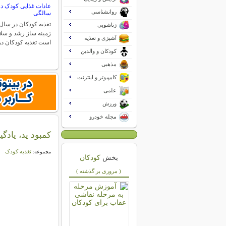
عادات غذایی کودک در
روانشناسی
سالگی
تغذیه کودکان در سال 
زناشویی
زمینه ساز رشد و سلام
آشپزی و تغذیه
است تغذیه کودکان 
کودکان و والدین
مذهبی
کامپیوتر و اینترنت
علمی
ورزش
مجله خودرو
كمبود ید، یاد
تغذیه کودک
مجموعه:
بخش
کودکان
( مروری بر گذشته )