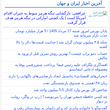
آخرین اخبار ایران و جهان
عراقچی: بازگشایی تنگه هرمز منوط به جبران اقدام
آمریکا است | یک کشتی اماراتی در تنگه هرمز هدف
قرار گرفت
پایان بورس امروز شنبه 17 مرداد 1405 / 9 هزار میلیارد تومان
جذب بازار سرمایه شد
سکه ۴.۵ میلیون تومان گران شد | جذابیت قیمت‌ها دلار را بالا
کشید
حساب دمو پراپ چیست؟ بهترین روش تمرین قبل از ورود به
چالش
افشاگری تلگراف علیه رئیس فیفا؛ پرداخت شش‌رقمی یوفا به
معشوقه ادعایی اینفانتینو
«بحران‌های اقتصادی» پتانسیل ایجاد نارضایتی‌های ناگهانی را دارند
زیان ۱۳۸همتی به صندوق بازنشستگی نفت
شاخص کل بورس وارد کانال 5.5 میلیون واحد شد
چه كسي حافظه جمعي تهران را مي‌نويسد؟ | رپ در واگن، روايت
بر ديوار
گفت‌وگو با خانواده مادری که برای زایمان به بیمارستان رفت و