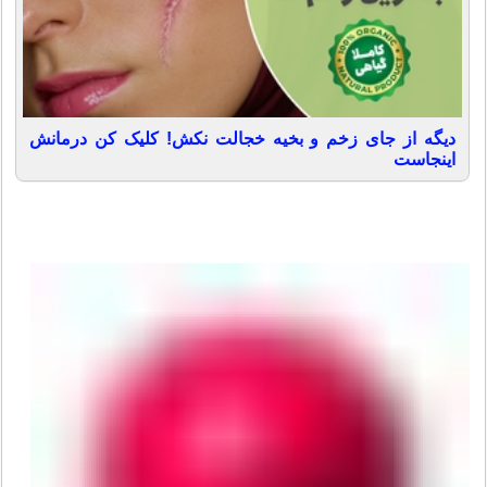
دیگه از جای زخم و بخیه خجالت نکش! کلیک کن درمانش
اینجاست