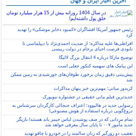
آخرین اخبار ایران و جهان
در سال 1404 روزانه بیش از 15 هزار میلیارد تومان
خلق پول داشته‌ایم!
رئیس جمهور آمریکا افشاگران «کمبود ذخایر موشکی» را تهدید
کرد
افراطی‌ها علیه مذاکره؛ از ضدیت احمدی‌نژاد با دیپلماسی تا
نابودی فرصت احیای برجام در دولت رییسی
توضیح مارکا درباره 4 انتقال بزرگ لالیگا
این پیامک های سهمیه کنکور جعلی است
پیش‌بینی دقیق زمان برخورد طوفان‌های خورشیدی به زمین ممکن
شد
کریدور میانی؛ مهم‌ترین خبر پنهان مذاکرات
جدیدترین فیلم مانی حقیقی در جشنواره نیویورک
رسوایی جدید در هالیوود؛ اعتراف جنجالی کارگردان سرشناس به
دروغ‌گویی درباره استفاده از هوش مصنوعی!
تمام مردانی که در صف پوشیدن لباس جیمز باند هستند/ بازیگر
جدید مأمور ۰۰۷ تا پایان سال معرفی خواهد شد
تعقیب دو زورگیر که زنان سالمند را در خودرو با چاقو تهدید