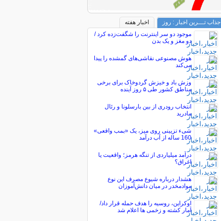
جذاب تـــرین اخبار : روز
اخبار هفته
موجود دو سر اینترنت را شگفت‌زده کرد /
دو مغز و یک بدن
هوش مصنوعی نقاشی‌های گمشده را پیدا
می‌کند
وزش باد و خیزش گردوخاک برای برخی
مناطق کشور طی ۵ روز آینده
انتخاب رودری از بین بارسلونا و رئال
مادرید
شیء تزیینی روی میز، یک «بمب واقعی»
160 ساله از آب درآمد
درآمد میلیاردی از تنگه هرمز؛ واقعیت یا
اغراق؟
هشدار درباره شیوع مصرف این نوع
موادمخدر در میان دانش‌آموزان
اوکراین، روسیه را هدف حمله قرار داد/
آمار کشته و زخمی ها اعلام شد