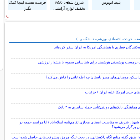
بلیط اتوبوس
شروع شد◀تا 50%
فرصت هست اینجا کمک
تخفیف لوازم آرایشی
بگیر!
معه، حوادث، اقتصادی، ورزشی، دانشگاه و...)
‌کنندگان قطری با هماهنگی آمریکا به ایران سفر کرده‌اند
برچسب پوشیدنی هوشمند برای شناسایی سموم با هشدار لرزشی
‌اسکن مومیایی‌های مصر باستان چه اطلاعاتی را فاش می‌کند؟
های جدید آمریکا علیه ایران +جزئیات
هماهنگی بانک‌های دولتی:تأیید حمله سایبری به ۴ بانک
شهباز شریف به مناسبت امضای مجازی تفاهم‌نامه اسلام‌آباد / آیا مراسم جمعه در
 برگزار می‌شود؟
ه: طبق گفته منابع آگاه پاکستانی، در بحث تنگه هرمز، پیشرفت‌هایی حاصل شده است