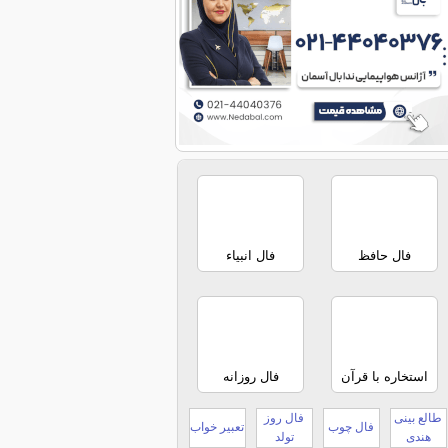
فال حافظ
فال انبیاء
استخاره با قرآن
فال روزانه
طالع بینی
فال روز
فال چوب
تعبیر خواب
هندی
تولد