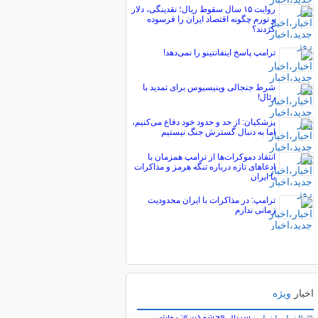
روایت ۱۵ سال سقوط ریال؛ نقدینگی، دلار
و تورم چگونه اقتصاد ایران را فرسوده
کردند؟
ترامپ پاسخ اینفانتینو را نمی‌دهد!
شرط جنجالی وینیسیوس برای تمدید با
رئال!
پزشکیان: از حد و حدود خود دفاع می‌کنیم،
اما به دنبال گسترش جنگ نیستیم
انتقاد دموکرات‌ها از ترامپ همزمان با
ادعاهای تازه درباره تنگه هرمز و مذاکرات
با ایران
ترامپ: در مذاکرات با ایران محدودیت
زمانی ندارم
اخبار
ویژه
پربیننده های خبر
سریال «خشمگین»؛ روایتی