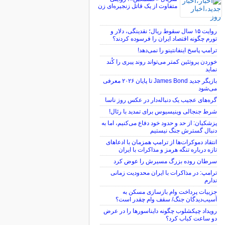
متفاوت از یک قاتل زنجیره‌ای زن
روایت ۱۵ سال سقوط ریال؛ نقدینگی، دلار و
تورم چگونه اقتصاد ایران را فرسوده کردند؟
ترامپ پاسخ اینفانتینو را نمی‌دهد!
خوردن پروتئین کمتر می‌تواند روند پیری را کُند
نماید
بازیگر جدید James Bond تا پایان ۲۰۲۶ معرفی
می‌شود
گره‌های عجیب یک دنباله‌دار در عکس روز ناسا
شرط جنجالی وینیسیوس برای تمدید با رئال!
پزشکیان: از حد و حدود خود دفاع می‌کنیم، اما به
دنبال گسترش جنگ نیستیم
انتقاد دموکرات‌ها از ترامپ همزمان با ادعاهای
تازه درباره تنگه هرمز و مذاکرات با ایران
سرطان روده بزرگ مسیرش را عوض کرد
ترامپ: در مذاکرات با ایران محدودیت زمانی
ندارم
جزییات پرداخت وام بازسازی مسکن به
آسیب‌دیدگان جنگ/ سقف وام چقدر است؟
رویداد چیکشلوب چگونه دایناسورها را در عرض
دو ساعت کباب کرد؟