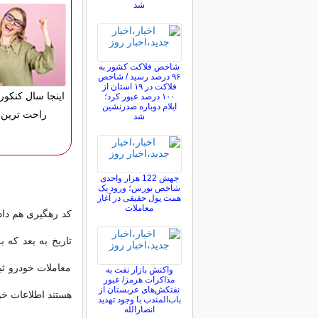
شد
شاخص فلاکت کشور به
۹۶ درصد رسید / شاخص
فلاکت در ۱۹ استان از
اینجا سال کنکور
۱۰۰ درصد عبور کرد؛
ایلام دوباره صدرنشین
راحت ترین 
شد
جهش 122 هزار واحدی
شاخص بورس؛ ورود یک
همت پول حقیقی در آغاز
معاملات
کد رهگیری هم داد
تاریخ به بعد که ب
معاملات خودرو ثب
واکنش بازار نفت به
مذاکرات هرمز/ عبور
نفتکش‌های عربستان از
هستند اطلاعات خو
باب‌المندب با وجود تهدید
انصارالله