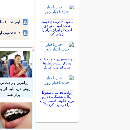
سقوط ۴ درصدی قیمت
ایمپلنت اقسا
نفت؛ امید به توافق
آمریکا و ایران بازار را
۵۰٪ تخفیف ارتودنسی دندان اقساطی بدون نیاز به چک یا سفته!
نزولی کرد
روند صعودی قیمت نفت
پس از تشدید تنش‌ها
میان ایران و آمریک
ارزانترین و راحت تری
روش خرید بلیط اتوب
روایت ۱۵ سال سقوط
برای همه
ریال؛ نقدینگی، دلار و
تورم چگونه اقتصاد ایران
را فرسوده کردند؟