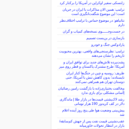
زلنسکی سفیر اوکراین در آمریکا را برکنار کرد
ترامپ: همین الان مذاکرات با ایران در جریان
است؛ این موضوع شگفت‌انگیزی است
نتانیاهو: در موضوع حماس با ترامپ اختلاف‌نظر
دارم
در جست‌وجـــــوی نسخه‌های کمیاب و گران
بازسازی در بن‌بست تصمیم
پارادوکس جنگ و خودرو
ترامپ: نظرسنجی‌های واقعی، بهترین محبوبیت
تاریخم را نشان می‌دهند
پشت‌پرده تلاش‌های جدید برای توافق ایران و
آمریکا؛ طرح مشترک پاکستان و قطر روی میز
ظریف: روسیه و چین در جنگ‌ها کنار ایران
نایستادند؛ بدون کاهش تنش با آمریکا، حتی
دوستان تهران هم همراهی نمی‌کنند
مخالفت بختیاری‌زاده با بازگشت رامین رضائیان
|آسانی مشکلی برای بازی ندارد
رشد لاک‌پشتی قیمت‌ها در بازار طلا | ماندگاری
دلار در کف کریدور 190 هزار تومانی
پیش‌بینی وضعیت هوا طی پنج روز آینده اعلام
شد
عقب‌نشینی قیمت نفت پس از جهش کم‌سابقه/
بازار در انتظار تحولات خاورمیانه