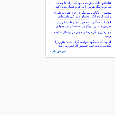
نتانیاهو: قابل پیش‌بینی نبود که ایران تا چه حد
می‌تواند تنگه هزمز را به اهرم فشار تبدیل کند
مقصران ناکامی تیم ملی در جام جهانی، طوری
رفتار کردند انگار دستاورد بزرگی داشته‌ایم
اتهامات سنگین علیه جرد لتو؛ روایت ۴ زن از
تعرض جنسی بازیگر برنده اسکار در نوجوانی
چهارمین جنگلِ درمانی جهان در پرتغال به ثبت
رسید
اکنون که سخگوی دولت، گران شدن بنزین را
تکذیب کرده، حتما قیمتش افزایش می یابد!
خبرهای داغ »