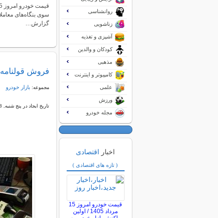
روانشناسی
سوی بنگاه‌های معاملا
گزارش…
زناشویی
آشپزی و تغذیه
کودکان و والدین
مذهبی
فروش قولنامه‌
کامپیوتر و اینترنت
علمی
بازار خودرو
مجموعه:
ورزش
تاریخ ایجاد در پنج شنبه, 28 ارديبهشت 1402 00:41
مجله خودرو
اخبار
اقتصادی
( تازه های اقتصادی )
قیمت خودرو امروز 15
مرداد 1405 / اولین