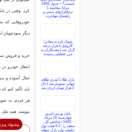
چیست؟ + جدول 1405
مزایا، مقایسه با
کرد. وقتی در با
نرم‌افزارهای سنتی و
راهنمای مهاجرت
خودروهایی که به
دیگر سودجویان امک
شوک تازه به معادن؛
گازوئیل ۸ هزار درصد
گران شد | معدنکاران به
مرز تعطیلی رسیدند
خرید و فروش تمام
انتقال خودرو در 
خیال آسوده و بدو
بازار طلا با لیدری طلای
جهانی صعودی شد | دلار
2 هزار تومان ارزان شد
باید تأکید کنم که
هر فردی به صورت
بنویسد. همه نقل 
پایان بورس امروز
چهارشنبه 14 مرداد
1405 / شاخص کل
پیشنهاد ویژه
سقف زد؛ 6.2 همت پول
حقیقی وارد بازار سهام