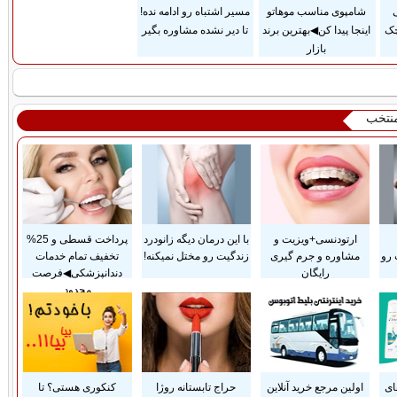
ی
شامپوی مناسب موهاتو
مسیر اشتباه رو ادامه نده!
چک
اینجا پیدا کن◀بهترین برند
تا دیر نشده مشاوره بگیر
بازار
منتخب
ارتودنسی+ویزیت و
با این درمان دیگه زانودرد
پرداخت قسطی و 25%
 رو
مشاوره و جرم گیری
زندگیت رو مختل نمیکنه!
تخفیف تمام خدمات
رایگان
دندانپزشکی◀فرصت
محدود
ای
اولین مرجع خرید آنلاین
حراج تابستانه روژا
کنکوری هستی؟ تا