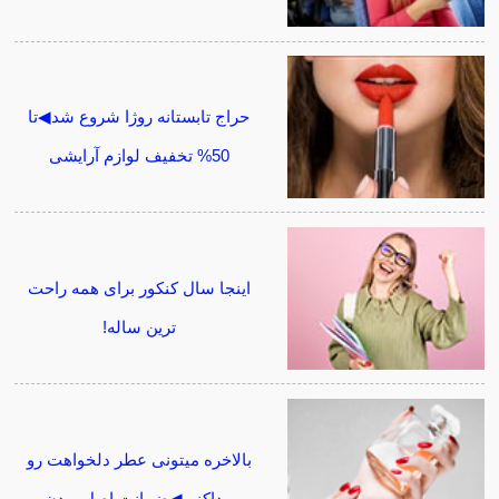
حراج تابستانه روژا شروع شد◀تا
50% تخفیف لوازم آرایشی
اینجا سال کنکور برای همه راحت
ترین ساله!
بالاخره میتونی عطر دلخواهت رو
پیداکنی◀ضمانت اصل بودن