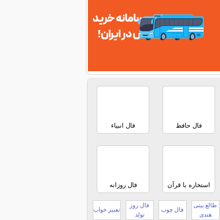
فال حافظ
فال انبیاء
استخاره با قرآن
فال روزانه
طالع بینی
فال روز
فال چوب
تعبیر خواب
هندی
تولد