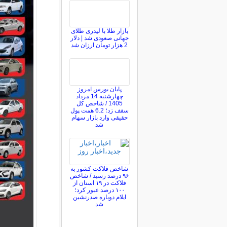
بازار طلا با لیدری طلای
جهانی صعودی شد | دلار
2 هزار تومان ارزان شد
پایان بورس امروز
چهارشنبه 14 مرداد
1405 / شاخص کل
سقف زد؛ 6.2 همت پول
حقیقی وارد بازار سهام
شد
شاخص فلاکت کشور به
۹۶ درصد رسید / شاخص
فلاکت در ۱۹ استان از
۱۰۰ درصد عبور کرد؛
ایلام دوباره صدرنشین
شد