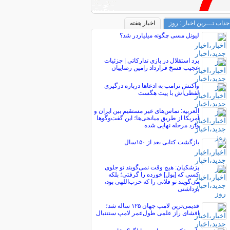
جذاب تـــرین اخبار : روز
اخبار هفته
لیونل مسی چگونه میلیاردر شد؟
برد استقلال در بازی تدارکاتی | جزئیات
عجیب فسخ قرارداد رامین رضاییان
واکنش ترامپ به ادعاها درباره درگیری
لفظی‌اش با پیت هگست
العربیه: تماس‌های غیر مستقیم بین ایران و
آمریکا از طریق میانجی‌ها؛ این گفت‌و‌گو‌ها
وارد مرحله نهایی شده
بازگشت کتابی بعد از ۱۵۰سال
پزشکیان: هیچ وقت نمی‌گویند تو جلوی
کسی که [پول] خورده را گرفتی؛ بلکه
می‌گویند تو فلانی را که حزب‌اللهی بود،
برداشتی
قدیمی‌ترین لامپ جهان ۱۲۵ ساله شد؛
افشای راز علمی طول‌عمر لامپ سنتنیال