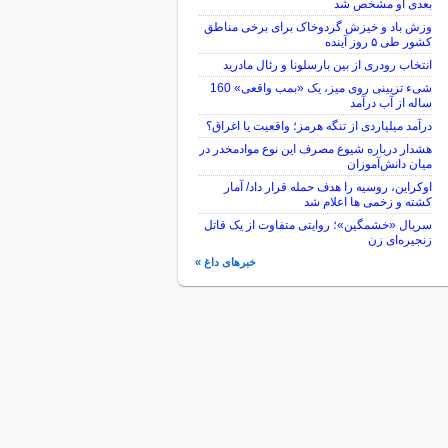
بعدی او مشخص شد
وزش باد و خیزش گردوخاک برای برخی مناطق
کشور طی ۵ روز آینده
انتخاب رودری از بین بارسلونا و رئال مادرید
شیء تزیینی روی میز، یک «بمب واقعی» 160
ساله از آب درآمد
درآمد میلیاردی از تنگه هرمز؛ واقعیت یا اغراق؟
هشدار درباره شیوع مصرف این نوع موادمخدر در
میان دانش‌آموزان
اوکراین، روسیه را هدف حمله قرار داد/ آمار
کشته و زخمی ها اعلام شد
سریال «خشمگین»؛ روایتی متفاوت از یک قاتل
زنجیره‌ای زن
خبرهای داغ »