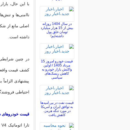
با این حال، بازا
ناامنی‌ها و تنش‌ه
در سال 1404 روزانه
اصلی مانع از شک
بیش از 15 هزار میلیارد
تومان خلق پول
داشته‌ایم!
داشته است.
در چنین شرایطی،
قیمت خودرو امروز 15
مرداد 1405 / اولین
واکنش بازار خودرو به
کشف قیمت واقعی 
کاهش ریسک‌های
سیاسی
پیشنهادی الزاماً 
احتیاطی فروشندگ
قیمت نفت در پی امیدها
به توافق ایران و آمریکا
در مورد تنگه هرمز،
قیمت خودروهای د
کاهش یافت