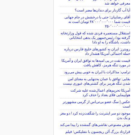
معرفی خواهد شد
آیا آب گازدار برای دندان‌ها مضر است؟
آقای رضاییان؛ حتی با درخشش در جام جهانی
قیمت شما ۴۸٬۰۰۰٬۰۰۰٬۰۰۰ تومان است نه
۲۵۰٬۰۰۰٬۰۰۰٬۰۰۰
استقلال مستعمره فردی شده که قول وزارتخانه
گرفته بود/ رئیس‌جمهور یک بدهی انتخاباتی
داشت، باشگاه را به او داد!
رویترز: ایران به کشورهای خلیج فارس درباره
حمله احتمالی آمریکا هشدار داد
قیمت نفت در پی امیدها به توافق ایران و آمریکا
در مورد تنگه هرمز، کاهش یافت
ترامپ: مذاکرات با ایران به خوبی پیش می‌رود
بقایی: توافق با عمان به‌تنهایی به معنای امن
شدن تنگه هرمز برای کشتی‌های عبوری نیست
آمریکا تحریم‌های اعمال‌شده علیه شرکت
هواپیمایی فلای بغداد را حذف کرد
عکس | سگ عضو بی‌تی‌اس از گرمی مشهورتر
است
موجود دو سر اینترنت را شگفت‌زده کرد / دو مغز
و یک بدن
هوش مصنوعی نقاشی‌های گمشده را پیدا می‌کند
قرارداد بزرگ آلن ریچسون با نتفلیکس؛ فیلم