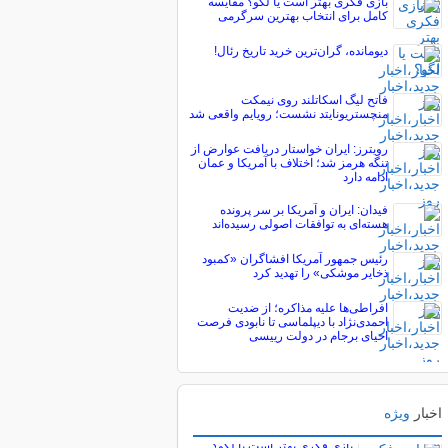
بازی فکری بهتر است یا لگو؟ مقایسه
کامل برای انتخاب بهترین سرگرمی
دیومانده، گران‌ترین خرید تاریخ رئال!
فاتح لیگ اسکاتلند روی نیمکت
منچستریونایتد نشست؛ رویایم واقعی شد
رویترز: ایران خواستار دریافت عوارض از
تنگه هرمز شد؛ اختلاف با آمریکا و عمان
ادامه دارد
فیدان: ایران و آمریکا بر سر پرونده
هسته‌ای به توافقات اصولی رسیده‌اند
رئیس جمهور آمریکا افشاگران «کمبود
ذخایر موشکی» را تهدید کرد
افراطی‌ها علیه مذاکره؛ از ضدیت
احمدی‌نژاد با دیپلماسی تا نابودی فرصت
احیای برجام در دولت رییسی
اخبار
ویژه
پربیننده های خبر
بازی فکری بهتر است یا لگو؟