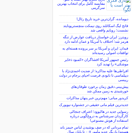
مقایسه کامل برای انتخاب بهترین
سرگرمی
دیومانده، گران‌ترین خرید تاریخ رئال!
فاتح لیگ اسکاتلند روی نیمکت منچستریونایتد
نشست؛ رویایم واقعی شد
رویترز: ایران خواستار دریافت عوارض از تنگه
هرمز شد؛ اختلاف با آمریکا و عمان ادامه دارد
فیدان: ایران و آمریکا بر سر پرونده هسته‌ای به
توافقات اصولی رسیده‌اند
رئیس جمهور آمریکا افشاگران «کمبود ذخایر
موشکی» را تهدید کرد
افراطی‌ها علیه مذاکره؛ از ضدیت احمدی‌نژاد با
دیپلماسی تا نابودی فرصت احیای برجام در دولت
رییسی
پیش‌بینی دقیق زمان برخورد طوفان‌های
خورشیدی به زمین ممکن شد
کریدور میانی؛ مهم‌ترین خبر پنهان مذاکرات
جدیدترین فیلم مانی حقیقی در جشنواره نیویورک
رسوایی جدید در هالیوود؛ اعتراف جنجالی
کارگردان سرشناس به دروغ‌گویی درباره
استفاده از هوش مصنوعی!
تمام مردانی که در صف پوشیدن لباس جیمز باند
هستند/ بازیگر جدید مأمور ۰۰۷ تا پایان سال