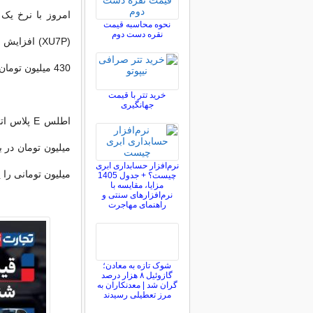
نحوه محاسبه قیمت
نقره دست دوم
430 میلیون تومان خرید و فروش شود.
خرید تتر با قیمت
جهانگیری
نرم‌افزار حسابداری ابری
میلیون تومانی را پشت سر گذاشت تا
چیست؟ + جدول 1405
مزایا، مقایسه با
نرم‌افزارهای سنتی و
راهنمای مهاجرت
شوک تازه به معادن؛
گازوئیل ۸ هزار درصد
گران شد | معدنکاران به
مرز تعطیلی رسیدند