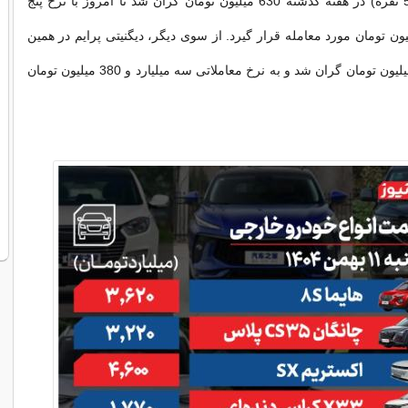
فیدلیتی پرستیژ (5 نفره) در هفته گذشته 630 میلیون تومان گران شد تا امروز با نرخ پنج
رد و 450 میلیون تومان مورد معامله قرار گیرد. از سوی دیگر، دیگنیتی پرایم در همین
بازه زمانی 240 میلیون تومان گران شد و به نرخ معاملاتی سه میلیارد و 380 میلیون تومان