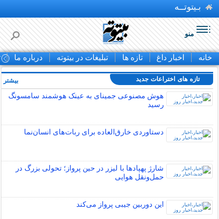
بـیتوتــه
منو
خانه
اخبار داغ
تازه ها
تبلیغات در بیتوته
درباره ما
ت
تازه های اختراعات جدید
بیشتر »
هوش مصنوعی جمینای به عینک هوشمند سامسونگ
رسید
دستاوردی خارق‌العاده برای ربات‌های انسان‌نما
شارژ پهپادها با لیزر در حین پرواز؛ تحولی بزرگ در
حمل‌ونقل هوایی
این دوربین جیبی پرواز می‌کند