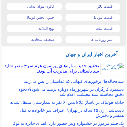
قیمت دلار
کالری مواد غذایی
قیمت موبایل
جدول پخش فوتبال
قیمت تبلت
نهج البلاغه
تیتر روزنامه ها
صحیفه سجادیه
آخرین اخبار ایران و جهان
تحقیق جدید: سازه‌های پیرامون هرم سرخ مصر شاید
سد باستانی برای مدیریت آب بودند
سیاه‌چاله‌ها؛ پرخورهای کیهانی که غذایشان را پس می‌زنند
دستمزد کارگران در شهریورماه دوباره ترمیم می‌شود؟/ نحوه
دقیق محاسبه سبد معیشت اعلام شد
حادثه هولناک در پاساژ علاءالدین؛ ۶ نفر به بیمارستان منتقل شدند
ناپدیدشدن زن ۴۵ ساله در تهران/ اعتراف پدر خانواده به قتل
همسر و دخترش
یک فیلم مرموز در جشنواره ونیز حضور دارد؛ اهدای جایزه به لوکا