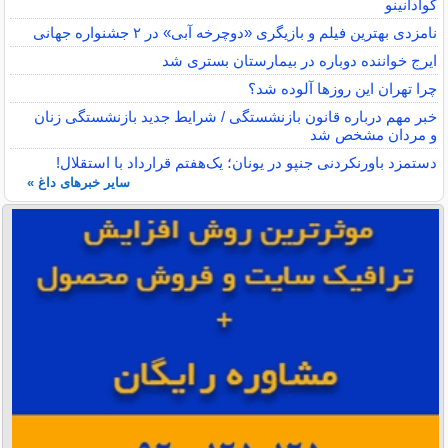
گوادانینو
نامزدی بهترین فیلم و بازیگری «دوچرخه آبی» در ۲ جشنواره جهانی
ایرج خواننده دوباره در بیمارستان بستری شد
چرا تهران این روزها آلوده شد؟
خبر مهم درباره قانون بازنشستگی / شرایط جدید بازنشستگی زنان
و مردان مشخص شد
دستمزد باورنکردنی جنپو در یونان؛ یک‌هفتم قرارداد با استقلال!
سایر خبرهای داغ »