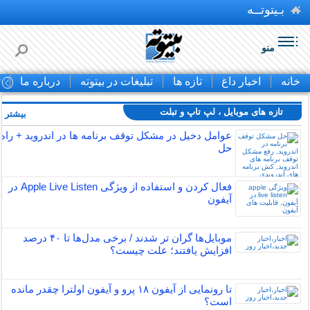
بـیتوتــه
منو
خانه
اخبار داغ
تازه ها
تبلیغات در بیتوته
درباره ما
ت
تازه های موبایل ، لپ تاپ و تبلت
بیشتر »
عوامل دخیل در مشکل توقف برنامه ها در اندروید + راه
حل
فعال کردن و استفاده از ویژگی Apple Live Listen در
آیفون
موبایل‌ها گران تر شدند / برخی مدل‌ها تا ۴۰ درصد
افزایش یافتند؛ علت چیست؟
تا رونمایی از آیفون ۱۸ پرو و آیفون اولترا چقدر مانده
است؟