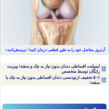
آرتروز مفاصل خود را به طور قطعی درمان کنید! ◗پرسش‌نامه◖
ایمپلنت اقساطی دندان بدون نیاز به چک و سفته! ویزیت
رایگان توسط متخصص
۵۰٪ تخفیف ارتودنسی دندان اقساطی بدون نیاز به چک یا
سفته!