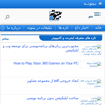
بـیتوتــه
منو
خانه
اخبار داغ
تازه ها
تبلیغات در بیتوته
درباره ما
ت
تازه های متفرقه اينترنت و كامپيوتر
بیشتر »
محبوب‌ترین زبان‌های برنامه‌نویسی برای توسعه وب و
اپلیکیشن
How to Play Xbox 360 Games on Your PC
ایجاد خروجی pdf از مجموعه تصاویر
ساخت اپلیکیشن بدون برنامه نویسی