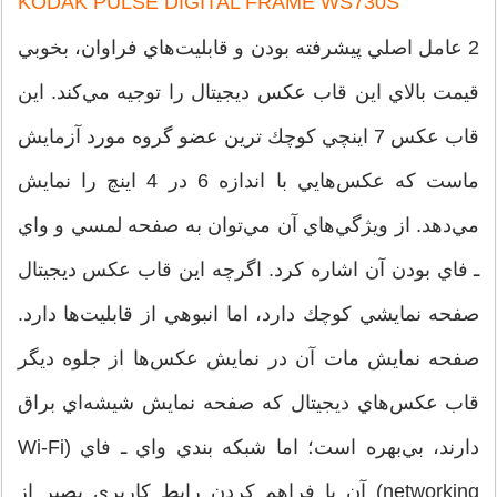
KODAK PULSE DIGITAL FRAME WS730S
2 عامل اصلي پيشرفته بودن و قابليت‌هاي فراوان، بخوبي
قيمت بالاي اين قاب عكس ديجيتال را توجيه مي‌كند. اين
قاب عكس 7 اينچي كوچك ترين عضو گروه مورد آزمايش
ماست كه عكس‌هايي با اندازه 6 در 4 اينچ را نمايش
مي‌دهد. از ويژگي‌هاي آن مي‌توان به صفحه لمسي و واي
ـ فاي بودن آن اشاره كرد. اگرچه اين قاب عكس ديجيتال
صفحه نمايشي كوچك دارد، اما انبوهي از قابليت‌ها دارد.
صفحه نمايش مات آن در نمايش عكس‌ها از جلوه ديگر
قاب عكس‌هاي ديجيتال كه صفحه نمايش شيشه‌اي براق
دارند، بي‌بهره است؛ اما شبكه بندي واي ـ فاي (Wi-Fi
networking) آن با فراهم كردن رابط كاربري بصير از