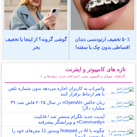
۵۰٪ تخفیف ارتودنسی دندان
گوشی گرونه؟ از اینجا با تخغیف
اقساطی بدون چک یا سفته!
بخر
تازه های کامپیوتر و اینترنت
(گرافیک، موبایل و کامپیوتر جیبی، اختراعات جدید، ترفندها و...)
سایر مطالب کامپیوتر و اینترنت
واتس‌اپ به کاربران اجازه می‌دهد بدون شماره تلفن
با هم ارتباط برقرار کنند
زیان خالص «OpenAI» در سال ۲۰۲۵ فاش شد: ۳۹
میلیارد دلار!
آپدیت جدید تلگرام منتشر شد / قابلیت
«Community» و ویرایشگر پیشرفته
چگونه با AI در Notepad ویندوز 11 متن‌های خود را
بازنویسی کنیم؟