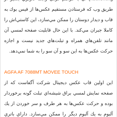
طريق وب كه فرستادن مستقيم عكس‌ها از فيس بوك به
قاب و ديدار دوستان را ممكن مي‌سازد، اين كاستي‌اش را
كاملا جبران مي‌كند. با این حال قابليت صفحه لمسي آن
مانند تلفن‌هاي همراه و تبلت‌هاي جديد نیست و اجازه
حركت عكس‌ها به اين سو و آن سو را به شما نمي‌دهد.
AGFA AF 7088MT MOVEE TOUCH
اين اولين قاب عكس ديجيتال شركت آگفاست كه از
صفحه نمايش لمسي براق شيشه‌اي تبلت گونه برخوردار
بوده و حركت عكس‌ها به هر طرف و سر خوردن از يك
آلبوم به يك آلبوم ديگر را ممكن مي‌سازد. داراي باتري