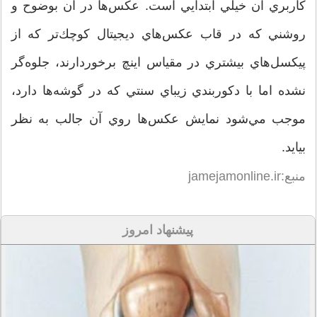
كاربري آن خيلي ابتدايي است. عكس‌ها در آن بوضوح و
روشني كه در قاب عكس‌هاي ديجيتال كوچك‌تر كه از
پيكسل‌هاي بيشتري در مقياس اينچ برخوردارند، جلوه‌گر
نشده اما با دكوربندي زيباي سنتي كه در گوشه‌ها دارد،
موجب مي‌شود نمايش عكس‌ها روي آن جالب به نظر
بيايد.
منبع:jamejamonline.ir
پیشنهاد امروز