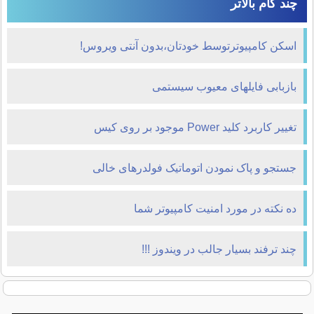
چند گام بالاتر
اسکن کامپیوترتوسط خودتان،بدون آنتی ویروس!
بازبابی فايلهای معيوب سيستمی
تغییر کاربرد کلید Power موجود بر روی کیس
جستجو و پاک نمودن اتوماتیک فولدرهای خالی
ده نكته در مورد امنيت كامپيوتر شما
چند ترفند بسيار جالب در ويندوز !!!