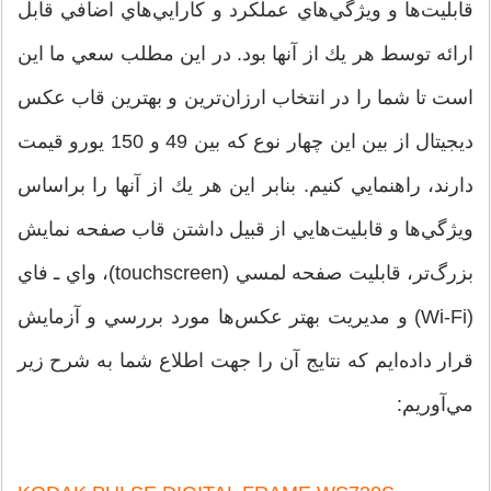
قابليت‌ها و ويژگي‌هاي عملكرد و كارايي‌هاي اضافي قابل
ارائه توسط هر يك از آنها بود. در اين مطلب سعي ما اين
است تا شما را در انتخاب ارزان‌ترين و بهترين قاب عكس
ديجيتال از بين اين چهار نوع كه بين 49 و 150 يورو قيمت
دارند، راهنمايي كنيم. بنابر اين هر يك از آنها را براساس
ويژگي‌ها و قابليت‌هايي از قبيل داشتن قاب صفحه نمايش
بزرگ‌تر، قابليت صفحه لمسي (touchscreen)، واي ـ فاي
(Wi-Fi) و مديريت بهتر عكس‌ها مورد بررسي و آزمايش
قرار داده‌ايم كه نتايج آن را جهت اطلاع شما به شرح زير
مي‌آوريم: