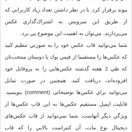
پيوند برقرار كرد. با در نظر داشتن تعداد زياد كاربراني كه
از طريق اين سرويس به اشتراك‌گذاري عكس
مي‌پردازند، مي‌توان به اهميت اين موضوع پي برد.
شما مي‌توانيد قاب عكس خود را به صورتي تنظيم كنيد
كه عكس‌ها را مستقيما از فيس بوك يا دوستان منتخب‌تان
كه طي 2 هفته گذشته عكس‌هايي را به پروفایل خود
افزوده‌اند، دريافت كنید. همچنين در صورت تمایل
می‌توانید براي عكس‌ها توضيحاتی (comment) بنويسيد.
قابليت ايميل مستقيم عكس‌ها به اين قاب عكس‌ها از
ويژگي ديگر آنهاست. شما نمي‌توانيد از قاب عكس‌هاي
ديجيتال نوع مات، آن كنتراست بالايي را كه قاب