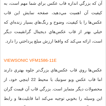
آن كه بزرگي اندازه قاب عكس براي شما مهم است، به
كيفيت آن اهميت مي‌دهيد، صفحه نمايش اين قاب
عكس‌ها را با كيفيت، وضوح و رنگ‌هاي بسيار زنده‌اي كه
خيلي بهتر از قاب عكس‌هاي ديجيتال گرانقيمت ديگر
است، ارائه مي‌كند كه واقعا ارزش مبلغ پرداختي را دارد.
VIEWSONIC VFM1586-11E
عكس‌ها روي قاب عكس‌هاي بزرگ‌تر جلوه بهتري دارند
اما قاب عكس ويو سونيك با محيط 22 اينچي خود، از
محصولات ديگر متمايز است. بزرگي قاب آن قيمت گران
اين وسيله را بخوبي توجيه مي‌كند اما قابليت‌ها و رابط