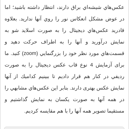
عكس‌هاي شيشه‌اي براق دارند، انتظار داشته باشيد؛ اما
در عوض مشكل انعكاس نور را روي آنها نداريد. بعلاوه
قادريد عكس‌هاي ديجيتال را به صورت اسلايد شو به
نمايش درآورید و آنها را به اطراف حركت دهید و
قسمت‌هاي مورد نظر خود را بزرگنمايي (zoom) كنيد. ما
برای آزمايش 4 نوع قاب عكس ديجيتال را به صورت
رديفي در كنار هم قرار داديم تا ببينيم كداميك از آنها
نمايش عكس بهتری دارند. بنابر اين عكس‌هاي مشابهي را
در همه آنها به صورت يكسان به نمايش گذاشتیم و
مستقيما تصوير همه آنها را با هم مقايسه كرديم.