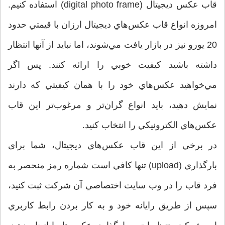
قاب عكس ديجيتال (digital photo frame) استفاده كنيم.
امروزه انواع قاب عكس‌هاي ديجيتال ارزان با قيمتي حدود
20 يورو نيز در بازار يافت مي‌شوند، اما نبايد از آنها انتظار
داشته باشيد كيفيت خوبي را ارائه كنند. پس اگر
مي‌خواهيد عكس‌هاي خود را با همان كيفيتي كه دارند
نمايش دهيد، بايد انواع گران‌تر و مرغوب‌تر اين قاب
عكس‌هاي الكترونيكي را انتخاب كنيد.
در برخي از اين قاب عكس‌هاي ديجيتال، شما برای
بارگذاري (upload) تنها كافي است شماره رمز منحصر به
فرد قاب را در وب سايت اختصاصي آن شركت ثبت كنید،
سپس از طریق رايانه خود و به كار بردن رابط كاربري