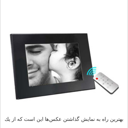
بهترين راه به نمايش گذاشتن عكس‌ها اين است كه از يك