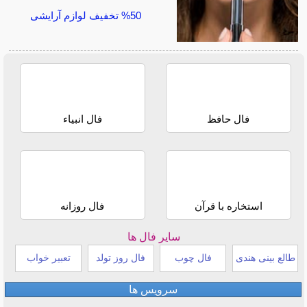
50% تخفیف لوازم آرایشی
فال حافظ
فال انبیاء
استخاره با قرآن
فال روزانه
سایر فال ها
طالع بینی هندی
فال چوب
فال روز تولد
تعبیر خواب
سرویس ها