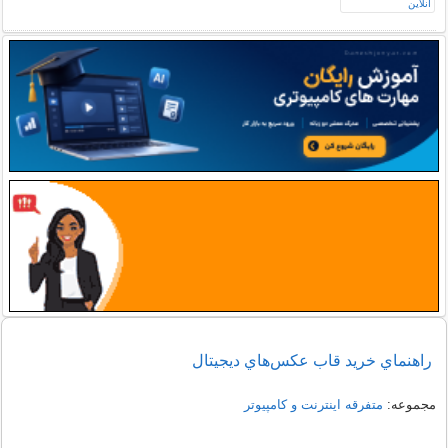
راهنماي خريد قاب عكس‌هاي ديجيتال
مجموعه:
متفرقه اينترنت و كامپيوتر