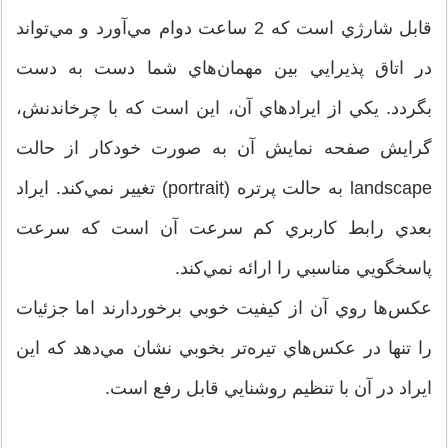
قابل شارژي است كه 2 ساعت دوام مي‌آورد و مي‌تواند
در اتاق پذيرايي بين مهمان‌هاي شما دست به دست
بگردد. يكي از ايرادهاي آن، اين است كه با چرخاندنش،
گرايش صفحه نمايش آن به صورت خودكار از حالت
landscape به حالت پرتره (portrait) تغيير نمي‌كند. ايراد
بعدي رابط كاربري كم سرعت آن است كه سرعت
پاسخگويي مناسبي را ارائه نمي‌كند.
عكس‌ها روي آن از كيفيت خوبي برخوردارند اما جزئيات
را تنها در عكس‌هاي تيره‌تر بخوبي نشان مي‌دهد كه اين
ايراد در آن با تنظيم روشنايي قابل رفع است.