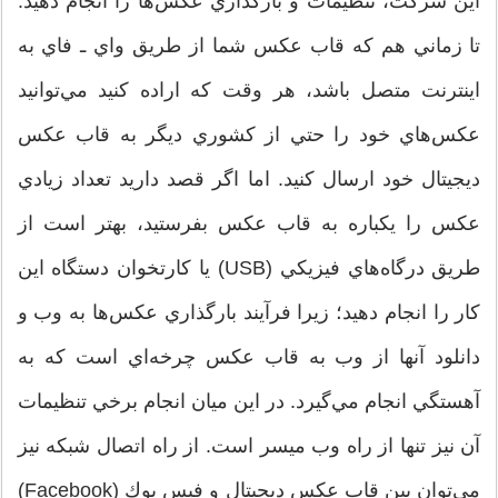
اين شركت، تنظيمات و بارگذاري عكس‌ها را انجام دهيد.
تا زماني هم كه قاب عكس شما از طريق واي ـ فاي به
اينترنت متصل باشد، هر وقت كه اراده كنيد مي‌توانيد
عكس‌هاي خود را حتي از كشوري ديگر به قاب عكس
ديجيتال خود ارسال كنيد. اما اگر قصد داريد تعداد زيادي
عكس را يكباره به قاب عكس بفرستيد، بهتر است از
طريق درگاه‌هاي فيزيكي (USB) يا كارتخوان دستگاه اين
كار را انجام دهيد؛ زيرا فرآيند بارگذاري عكس‌ها به وب و
دانلود آنها از وب به قاب عكس چرخه‌اي است كه به
آهستگي انجام مي‌گيرد. در اين ميان انجام برخي تنظيمات
آن نيز تنها از راه وب ميسر است. از راه اتصال شبكه نيز
مي‌توان بين قاب عكس ديجيتال و فيس بوك (Facebook)