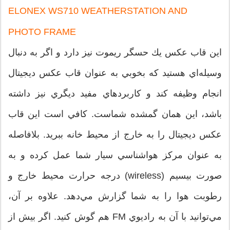
ELONEX WS710 WEATHERSTATION AND
PHOTO FRAME
اين قاب عكس يك حسگر ريموت نیز دارد و اگر به دنبال
وسيله‌اي هستيد كه بخوبي به عنوان قاب عكس ديجيتال
انجام وظيفه كند و كاربردهاي مفيد ديگري نيز داشته
باشد، اين همان گمشده شماست. كافي است اين قاب
عكس ديجيتال را به خارج از محيط خانه ببريد. بلافاصله
به عنوان مركز هواشناسي سيار شما عمل كرده و به
صورت بيسيم (wireless) درجه حرارت محيط خارج و
رطوبت هوا را به شما گزارش مي‌دهد. علاوه بر آن،
مي‌توانيد با آن به راديوي FM هم گوش كنيد. اگر بيش از