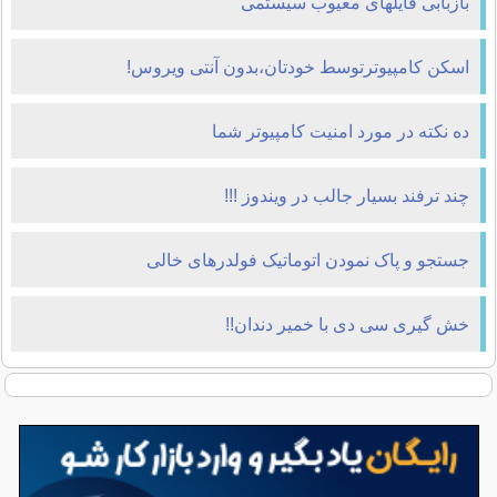
بازبابی فايلهای معيوب سيستمی
اسکن کامپیوترتوسط خودتان،بدون آنتی ویروس!
ده نكته در مورد امنيت كامپيوتر شما
چند ترفند بسيار جالب در ويندوز !!!
جستجو و پاک نمودن اتوماتیک فولدرهای خالی
خش گیری سی دی با خمیر دندان!!