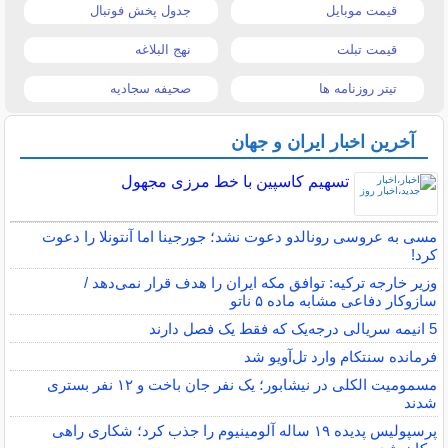
قیمت موبایل
جدول پخش فوتبال
قیمت تبلت
نهج البلاغه
تیتر روزنامه ها
صحیفه سجادیه
آخرین اخبار ایران و جهان
تسهیم کاسپین با خط مرزی مجهول
مسی به عروسی رونالدو دعوت نشد؛ جورجینا اما آنتونلا را دعوت
کرد!
وزیر خارجه ترکیه: توافق مکه ایران را هدف قرار نمی‌دهد /
سازوکار دفاعی مشابه ماده ۵ ناتو
5 انیمه سریالی درجه‌یک که فقط یک فصل دارند
فرمانده سنتکام وارد تل‌آویو شد
مسمومیت الکلی در نیشابور؛ یک نفر جان باخت و ۱۲ نفر بستری
شدند
پرسپولیس پدیده ۱۹ ساله آلومینیوم را جذب کرد؛ شکاری راهی