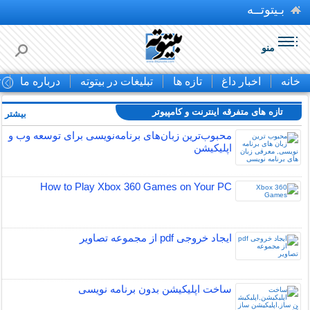
بـیتوتــه
منو
خانه
اخبار داغ
تازه ها
تبلیغات در بیتوته
درباره ما
ت
تازه های متفرقه اينترنت و كامپيوتر
بیشتر »
محبوب‌ترین زبان‌های برنامه‌نویسی برای توسعه وب و
اپلیکیشن
How to Play Xbox 360 Games on Your PC
ایجاد خروجی pdf از مجموعه تصاویر
ساخت اپلیکیشن بدون برنامه نویسی