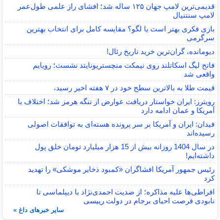
قدیمی‌ترین لامپ جهان ۱۲۵ ساله شد؛ افشای راز علمی طول‌عمر
لامپ سنتنیال
بازی فکری بهتر است یا لگو؟ مقایسه کامل برای انتخاب بهترین
سرگرمی
دیومانده، گران‌ترین خرید تاریخ رئال!
فاتح لیگ اسکاتلند روی نیمکت منچستریونایتد نشست؛ رویایم
واقعی شد
قیمت طلا به بالاترین سطح خود در ۷ هفته اخیر رسید،
رویترز: ایران خواستار دریافت عوارض از تنگه هرمز شد؛ اختلاف با
آمریکا و عمان ادامه دارد
فیدان: ایران و آمریکا بر سر پرونده هسته‌ای به توافقات اصولی
رسیده‌اند
در سال 1404 روزانه بیش از 15 هزار میلیارد تومان خلق پول
داشته‌ایم!
رئیس جمهور آمریکا افشاگران «کمبود ذخایر موشکی» را تهدید
کرد
افراطی‌ها علیه مذاکره؛ از ضدیت احمدی‌نژاد با دیپلماسی تا
نابودی فرصت احیای برجام در دولت رییسی
سایر خبرهای داغ »