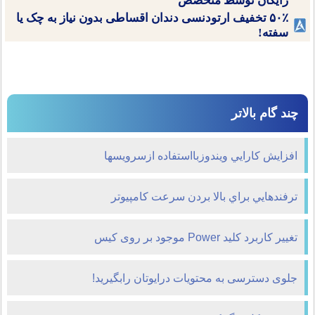
رایگان توسط متخصص
۵۰٪ تخفیف ارتودنسی دندان اقساطی بدون نیاز به چک یا
سفته!
چند گام بالاتر
افزايش كارايي ويندوزبااستفاده ازسرويسها
ترفندهايي براي بالا بردن سرعت کامپیوتر
تغییر کاربرد کلید Power موجود بر روی کیس
جلوی دسترسی به محتویات درایوتان رابگیرید!