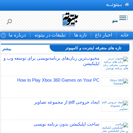
بـیتوتــه
منو
خانه
اخبار داغ
تازه ها
تبلیغات در بیتوته
درباره ما
ت
تازه های متفرقه اينترنت و كامپيوتر
بیشتر »
محبوب‌ترین زبان‌های برنامه‌نویسی برای توسعه وب و
اپلیکیشن
How to Play Xbox 360 Games on Your PC
ایجاد خروجی pdf از مجموعه تصاویر
ساخت اپلیکیشن بدون برنامه نویسی