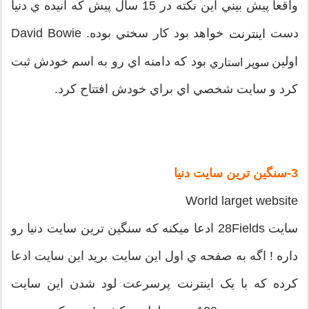
واقعا پيش بيني اين نکته در 15 سال پيش که آنيده ي دنيا
دست
خواهد بود کار سختي بوده. David Bowie
اينترنت
اولين
بود که دامنه اي رو به اسم خودش ثبت
سوپر استاري
کرد و سايت شخصي اي براي خودش افتتاح کرد.
3-سنگين ترين سايت دنيا
World larget website
سايت 28Fields ادعا ميکنه که سنگين ترين سايت دنيا رو
داره ! اگه به صفحه ي اول اين سايت بريد اين سايت ادعا
کرده که با يک اينترنت پرسرعت لود شدن اين سايت