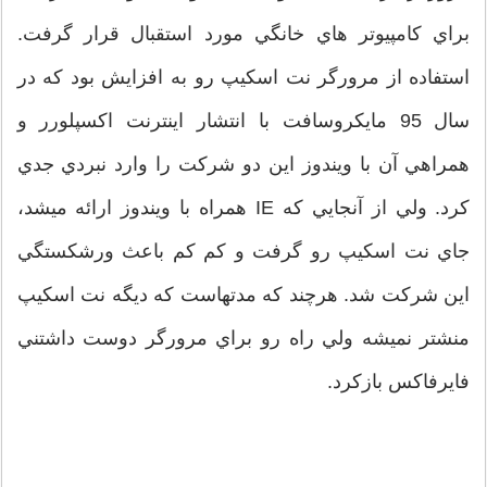
براي کامپيوتر هاي خانگي مورد استقبال قرار گرفت.
استفاده از مرورگر نت اسکيپ رو به افزايش بود که در
سال 95 مايکروسافت با انتشار اينترنت اکسپلورر و
همراهي آن با ويندوز اين دو شرکت را وارد نبردي جدي
کرد. ولي از آنجايي که IE همراه با ويندوز ارائه ميشد،
جاي نت اسکيپ رو گرفت و کم کم باعث ورشکستگي
اين شرکت شد. هرچند که مدتهاست که ديگه نت اسکيپ
منشتر نميشه ولي راه رو براي مرورگر دوست داشتني
فايرفاکس بازکرد.