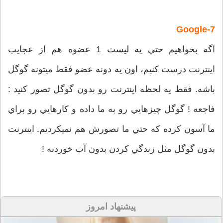
7-Google
اگه بخواهيم حتي يه ليست 1 عضوه هم از عجايب
اينترنت درست کنيم، اون يه دونه عضو فقط ميتونه گوگل
باشه. فقط يه لحظه اينترنت رو بدون گوگل تصور کنيد :
فاجعه ! گوگل چيزهايي رو به ما داده و کارهايي رو براي
ما آسون کرده که حتي ما تصورش هم نميکرديم. اينترنت
بدون گوگل مثل زندگي کردن بدون آب خوردنه !
پیشنهاد امروز