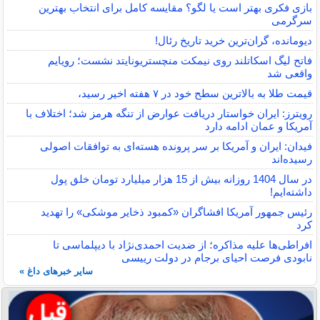
بازی فکری بهتر است یا لگو؟ مقایسه کامل برای انتخاب بهترین
سرگرمی
دیومانده، گران‌ترین خرید تاریخ رئال!
فاتح لیگ اسکاتلند روی نیمکت منچستریونایتد نشست؛ رویایم
واقعی شد
قیمت طلا به بالاترین سطح خود در ۷ هفته اخیر رسید،
رویترز: ایران خواستار دریافت عوارض از تنگه هرمز شد؛ اختلاف با
آمریکا و عمان ادامه دارد
فیدان: ایران و آمریکا بر سر پرونده هسته‌ای به توافقات اصولی
رسیده‌اند
در سال 1404 روزانه بیش از 15 هزار میلیارد تومان خلق پول
داشته‌ایم!
رئیس جمهور آمریکا افشاگران «کمبود ذخایر موشکی» را تهدید
کرد
افراطی‌ها علیه مذاکره؛ از ضدیت احمدی‌نژاد با دیپلماسی تا
نابودی فرصت احیای برجام در دولت رییسی
سایر خبرهای داغ »