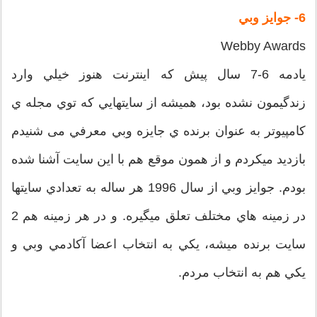
6- جوايز وبي
Webby Awards
يادمه 6-7 سال پيش که اينترنت هنوز خيلي وارد
زندگيمون نشده بود، هميشه از سايتهايي که توي مجله ي
کامپيوتر به عنوان برنده ي جايزه وبي معرفي می شنیدم
بازديد ميکردم و از همون موقع هم با اين سايت آشنا شده
بودم. جوايز وبي از سال 1996 هر ساله به تعدادي سايتها
در زمينه هاي مختلف تعلق ميگيره. و در هر زمينه هم 2
سايت برنده ميشه، يکي به انتخاب اعضا آکادمي وبي و
يکي هم به انتخاب مردم.