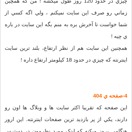
چيزي در حدود 120 روز طول ميکشه ! من که همچين
زماني رو صرف اين سايت نميکنم ، ولي اگه کسي از
شما خواست تا آخرش بره به منم بگه اين سايت در باره
ي چيه !
همچنين اين سايت هم از نظر ارتفاع، بلند ترين سايت
اينترنته که چيزي در حدود 18 کيلومتر ارتفاع داره !
4-صفحه ي
404
اين صفحه که تقريبا اکثر سايت ها و وبلاگ ها اون رو
دارند، يکي از پر بازديد ترين صفحات اينترنته. اين ارور
هنگامي بروز ميکنه که لينک مورد نظرمون در دسترس