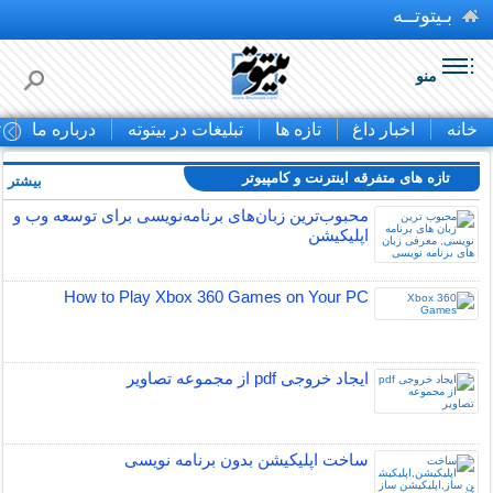
بـیتوتــه
منو
خانه
اخبار داغ
تازه ها
تبلیغات در بیتوته
درباره ما
ت
تازه های متفرقه اينترنت و كامپيوتر
بیشتر »
محبوب‌ترین زبان‌های برنامه‌نویسی برای توسعه وب و
اپلیکیشن
How to Play Xbox 360 Games on Your PC
ایجاد خروجی pdf از مجموعه تصاویر
ساخت اپلیکیشن بدون برنامه نویسی