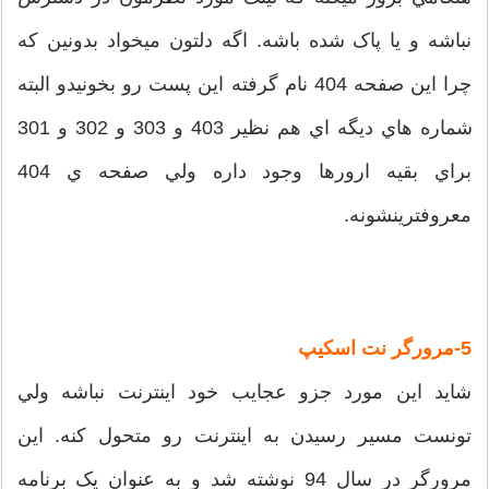
نباشه و يا پاک شده باشه. اگه دلتون ميخواد بدونين که
چرا اين صفحه 404 نام گرفته اين پست رو بخونيدو البته
شماره هاي ديگه اي هم نظير 403 و 303 و 302 و 301
براي بقيه ارورها وجود داره ولي صفحه ي 404
معروفترينشونه.
5-مرورگر نت اسکيپ
شايد اين مورد جزو عجايب خود اينترنت نباشه ولي
تونست مسير رسيدن به اينترنت رو متحول کنه. اين
مرورگر در سال 94 نوشته شد و به عنوان يک برنامه