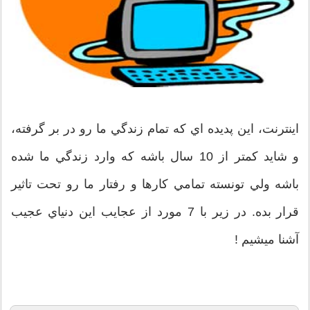
اينترنت، اين پديده اي که تمام زندگي ما رو در بر گرفته،
و شايد کمتر از 10 سال باشه که وارد زندگي ما شده
باشه ولي تونسته تمامي کارها و رفتار ما رو تحت تاثير
قرار بده. در زير با 7 مورد از عجايب اين دنياي عجيب
آشنا ميشيم !