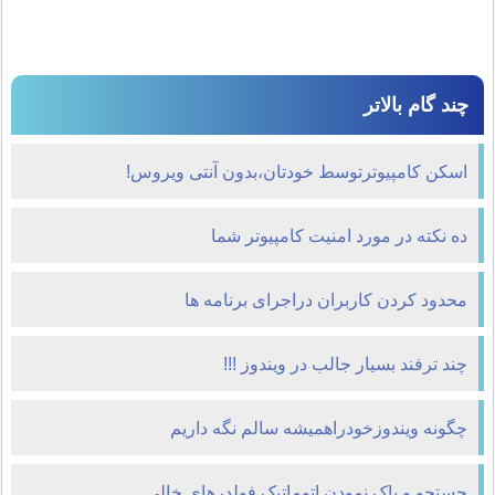
چند گام بالاتر
اسکن کامپیوترتوسط خودتان،بدون آنتی ویروس!
ده نكته در مورد امنيت كامپيوتر شما
محدود کردن کاربران دراجرای برنامه ها
چند ترفند بسيار جالب در ويندوز !!!
چگونه ویندوزخودراهمیشه سالم نگه داریم
جستجو و پاک نمودن اتوماتیک فولدرهای خالی