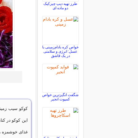
طرز تهیه دیپ چیزکیک
دو ماده ای
خواص کره بادام‌زمینی با
عسل: انرژی و سلامتی
در یک قاشق
شگفت انگیزترین خواص
کمپوت انجیر
کوکو سیب زمین
این کوکو در کنا
غذای خوشمزه را 