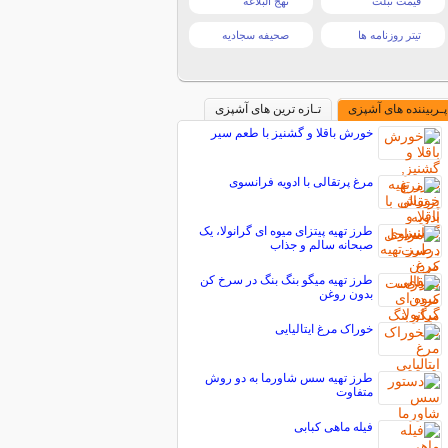
قیمت تبلت
نهج البلاغه
تیتر روزنامه ها
صحیفه سجادیه
پـربیننده های آشپزی
تـازه ترین های آشپزی
خورش باقلا و گشنیز با طعم سیر
مرغ پرتقالی با ادویه فرانسوی
طرز تهیه پیتزای میوه ای گرانولا، یک
صبحانه سالم و جذاب
طرز تهیه میگو بنگ بنگ در سرخ کن
بدون روغن
خوراک مرغ ایتالیایی
طرز تهیه سس شاورما به دو روش
متفاوت
فیله ماهی کبابی