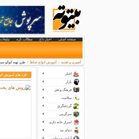
صفحه اصلی
اخبار داغ
مطالب تازه
تبلیغات 
آشپزی و تغذیه
آموزش انواع غذاها
طرز تهیه کوکو س
اخبار
تازه های آموزش انو
بازار
فرهنگ و هنر
سلامت
گردشگری
سرگرمی
اسرار خانه داری
دنیای مد
آرایش و زیبایی