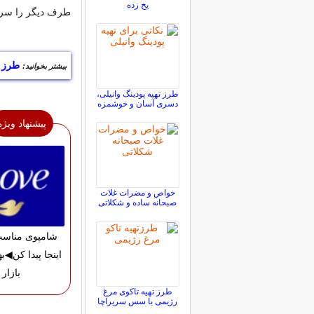
یخ زده
طرف دیگر را سرخ ک
طرز 
بیشتر بخوانید:
طرز تهیه پودینگ وانیلی،
دسری آسان و خوشمزه
پیشنهاد ویژه
خواص و مضرات غلات
صبحانه ساده و شکلاتی
شامپوی مناسب
اینجا پیدا کن◀به
بازار
طرز تهیه تاکوی مرغ
رژیمی با سس سریراچا