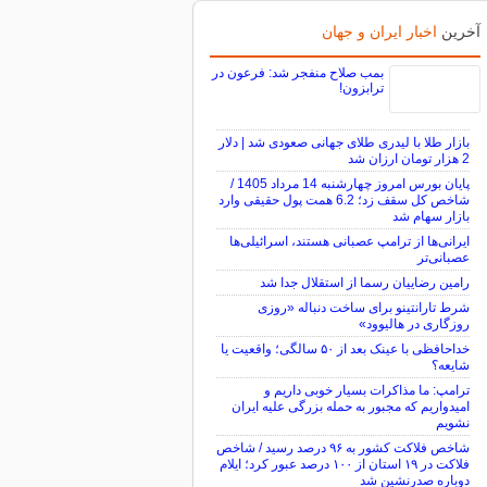
آخرین
اخبار ایران و جهان
بمب صلاح منفجر شد: فرعون در
ترابزون!
بازار طلا با لیدری طلای جهانی صعودی شد | دلار
2 هزار تومان ارزان شد
پایان بورس امروز چهارشنبه 14 مرداد 1405 /
شاخص کل سقف زد؛ 6.2 همت پول حقیقی وارد
بازار سهام شد
ایرانی‌ها از ترامپ عصبانی هستند، اسرائیلی‌ها
عصبانی‌تر
رامین رضاییان رسما از استقلال جدا شد
شرط تارانتینو برای ساخت دنباله «روزی
روزگاری در هالیوود»
خداحافظی با عینک بعد از ۵۰ سالگی؛ واقعیت یا
شایعه؟
ترامپ: ما مذاکرات بسیار خوبی داریم و
امیدواریم که مجبور به حمله بزرگی علیه ایران
نشویم
شاخص فلاکت کشور به ۹۶ درصد رسید / شاخص
فلاکت در ۱۹ استان از ۱۰۰ درصد عبور کرد؛ ایلام
دوباره صدرنشین شد