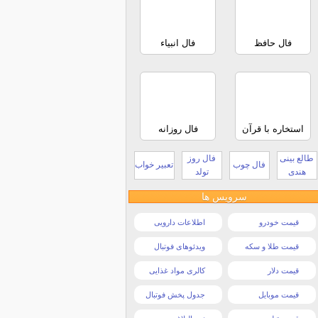
فال حافظ
فال انبیاء
استخاره با قرآن
فال روزانه
طالع بینی
فال روز
فال چوب
تعبیر خواب
هندی
تولد
سرویس ها
قیمت خودرو
اطلاعات دارویی
قیمت طلا و سکه
ویدئوهای فوتبال
قیمت دلار
کالری مواد غذایی
قیمت موبایل
جدول پخش فوتبال