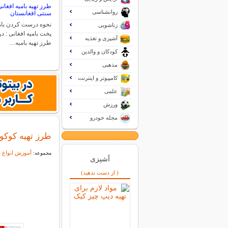
طرز تهیه بامیه افغان
روانشناسی
سنتی افغانستان
نحوه درست کردن بام
زناشویی
پخت بامیه افغانی : در 
آشپزی و تغذیه
طرز تهیه بامیه…
کودکان و والدین
مذهبی
کامپیوتر و اینترنت
علمی
ورزش
مجله خودرو
طرز تهیه کوک
آموزش انواع غ
مجموعه:
آشپزی
( از دست ندهید)