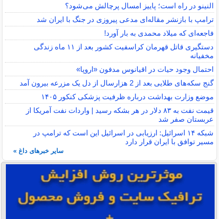
النینو در راه است؛ پاییز امسال پرچالش می‌شود؟
ترامپ با بازنشر مقاله‌ای مدعی پیروزی در جنگ با ایران شد
فاجعه‌ای که میلاد محمدی به بار آورد!
دستگیری قاتل قهرمان کراسفیت کشور بعد از ۱۱ ماه زندگی
مخفیانه
احتمال وجود حیات در اقیانوس مدفون «اروپا»
گنج سکه‌های طلایی بعد از 2 هزارسال از دل یک مزرعه بیرون آمد
موضع وزارت بهداشت درباره ظرفیت پزشکی کنکور ۱۴۰۵
قیمت نفت به ۸۳ دلار در هر بشکه رسید | واردات نفت آمریکا از
عربستان صفر شد
شبکه ۱۴ اسرائیل: ارزیابی در اسرائیل این است که ترامپ در
مسیر توافق با ایران قرار دارد
سایر خبرهای داغ »