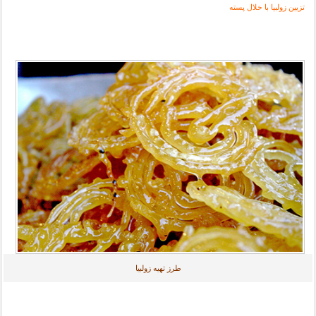
تزیین زولبیا با خلال پسته
طرز تهیه زولبیا