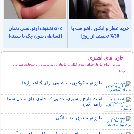
خرید عطر و ادکلن دلخواهت با
۵۰٪ تخفیف ارتودنسی دندان
30% تخفیف از روژا
اقساطی بدون چک یا سفته!
تازه های آشپزی
(آموزش انواع غذاها، خواص مواد غذایی، غذاهای رژیمی، مربا و ترشیجات، شیرینی
پزی)
سایر مطالب آشپزی
طرز تهیه کوکوی به، شامی برای گیاهخوارها
املت قارچ و سبزی، غذایی که جلوی چاق شدن شما
را می گیرد
طرز تهیه عرق نعنا خانگی
طرز تهیه مربای توت فرنگی و نکاتی برای تهیه آن