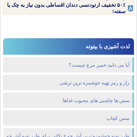
۵۰٪ تخفیف ارتودنسی دندان اقساطی بدون نیاز به چک یا
سفته!
لذت آشپزی با بیتوته
آیا می دانید خمیر مرغ چیست؟
راز و رمز تهیه خوشمزه ترین ترشی
سس ها چاشنی های محبوب غذاها
سس کچاپ
طرز تهیه خوشمزه ترین آش جو + نکاتی برای طرز تهیه آش جو