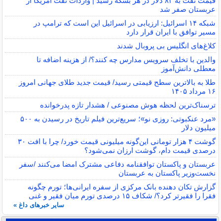
قیمت نفت به ۸۳ دلار در هر بشکه رسید | واردات نفت آمریکا از
عربستان صفر شد
شبکه ۱۴ اسرائیل: ارزیابی در اسرائیل این است که ترامپ در
مسیر توافق با ایران قرار دارد
کلاغ‌های انگلیس بی پروبال شدند
والدین با تخلف سرویس مدارس چه کنند؟/ از هزینه اضافه تا
معطلی دانش‌آموز
طلا به بالاترین سطح قیمتی رسید/ قیمت جدید طلای جهانی امروز
۱۶ مرداد ۱۴۰۵
ترسناک‌ترین لحظه هوش مصنوعی / هشدار تازه پدرخوانده
«مرد عنکبوتی: روزی نو»؛ سریع‌ترین فیلم تاریخ در رسیدن به ۵۰۰
میلیون دلار
گوشت ۴ هزار تومانی این‌گونه میلیونی قیمت خورد/ چرا با افت ۳۰
درصدی قیمت دام، گوشت ارزان نمی‌شود؟
عربستان و پاکستان توافقنامه دفاعی مشترک امضا می‌کنند /سفر
نخست‌وزیر پاکستان به عربستان
گزارش تکان‌ دهنده بانک مرکزی از سفره ایرانی‌ها؛ تورم چگونه
فقرا را فقیرتر کرد؟/ شکاف ۱۵ درصدی تورم میان فقیر و غنی
سایر خبرهای داغ »