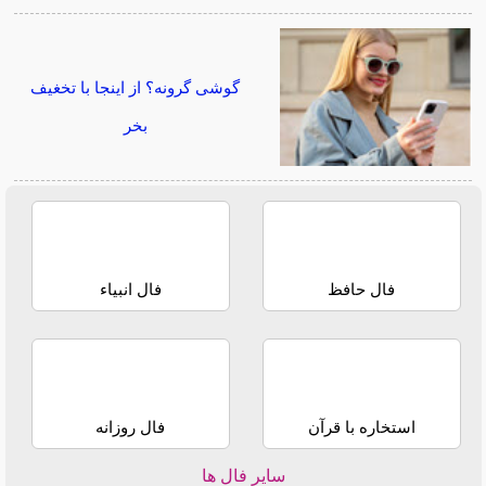
گوشی گرونه؟ از اینجا با تخغیف
بخر
فال حافظ
فال انبیاء
استخاره با قرآن
فال روزانه
سایر فال ها