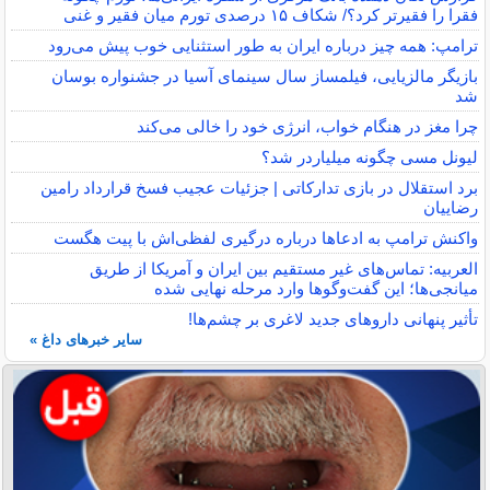
فقرا را فقیرتر کرد؟/ شکاف ۱۵ درصدی تورم میان فقیر و غنی
ترامپ: همه چیز درباره ایران به طور استثنایی خوب پیش می‌رود
بازیگر مالزیایی، فیلمساز سال سینمای آسیا در جشنواره بوسان
شد
چرا مغز در هنگام خواب، انرژی خود را خالی می‌کند
لیونل مسی چگونه میلیاردر شد؟
برد استقلال در بازی تدارکاتی | جزئیات عجیب فسخ قرارداد رامین
رضاییان
واکنش ترامپ به ادعاها درباره درگیری لفظی‌اش با پیت هگست
العربیه: تماس‌های غیر مستقیم بین ایران و آمریکا از طریق
میانجی‌ها؛ این گفت‌و‌گو‌ها وارد مرحله نهایی شده
تأثیر پنهانی داروهای جدید لاغری بر چشم‌ها!
سایر خبرهای داغ »