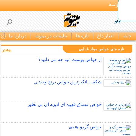
بـیتوتــه
منو
خانه
اخبار داغ
تازه ها
تبلیغات در بیتوته
درباره ما
ت
تازه های خواص مواد غذایی
بیشتر »
از خواص پوست انبه چه می دانید؟
شگفت انگیزترین خواص برنج وحشی
خواص سماق قهوه ای ادویه ای بی نظیر
خواص گردو هندی