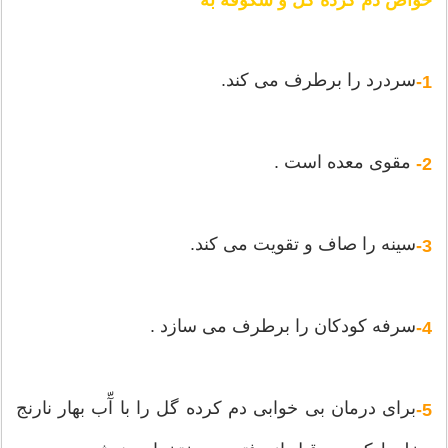
خواص دم كرده گل و شكوفه به
سردرد را برطرف می كند.
1-
مقوی معده است .
-
2
سینه را صاف و تقویت می كند.
3-
سرفه كودكان را برطرف می سازد .
4-
برای درمان بی خوابی دم كرده گل را با آّب بهار نارنج
5-