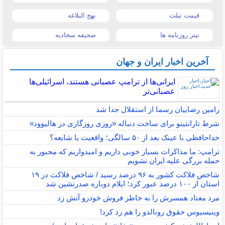
قیمت تبلت
نهج البلاغه
تیتر روزنامه ها
صحیفه سجادیه
آخرین اخبار ایران و جهان
ایرانی‌ها از ترامپ عصبانی هستند، اسرائیلی‌ها
عصبانی‌تر
رامین رضاییان رسما از استقلال جدا شد
شرط تارانتینو برای ساخت دنباله «روزی روزگاری در هالیوود»
خداحافظی با عینک بعد از ۵۰ سالگی؛ واقعیت یا شایعه؟
ترامپ: ما مذاکرات بسیار خوبی داریم و امیدواریم که مجبور به
حمله بزرگی علیه ایران نشویم
شاخص فلاکت کشور به ۹۶ درصد رسید / شاخص فلاکت در ۱۹
استان از ۱۰۰ درصد عبور کرد؛ ایلام دوباره صدرنشین شد
مرد معتاد همسرش را به خاطر فروش خودرو آتش زد
وینیسیوس حقوق رونالدو را هم رد کرد!