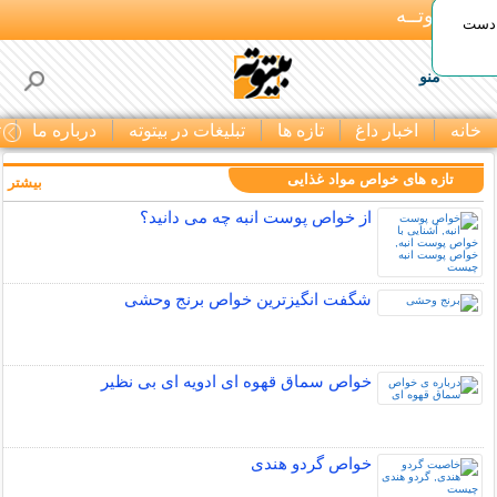
بـیتوتــه
 دست
منو
خانه
اخبار داغ
تازه ها
تبلیغات در بیتوته
درباره ما
ت
تازه های خواص مواد غذایی
بیشتر »
از خواص پوست انبه چه می دانید؟
شگفت انگیزترین خواص برنج وحشی
خواص سماق قهوه ای ادویه ای بی نظیر
خواص گردو هندی