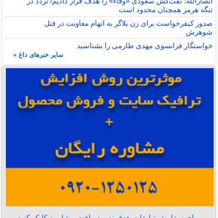
انصارالله: نفت‌کش سعودی «وفاء» را هدف قرار دادیم/ تردد در
تنگه هرمز همچنان محدود است
صدور کیفرخواست برای زن بلاگر به اتهام معاونت در قتل
شوهرش
خواستگار فرانسوی مهدی طارمی را بشناسید
سایر خبرهای داغ »
برای سفارش تبلیغات هدفمند و دریافت مشاوره کلیک کنید