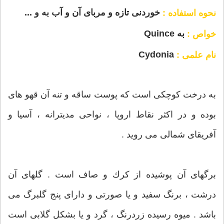
خوردنی تازه و مربای آن و آب به و ...
نحوه استفاده :
به Quince
خواص :
Cydonia
نام علمی :
به درخت كوچكی است كه پوست ساقه و تنه آن قهو های
بوده و در اكثر نقاط اروپا ، نواحی مدیترانه ، آسیا و
آفریقای شمالی می روید .
برگهای آن پوشیده از كرك و صاف است . گلهای آن
درشت ، برنگ سفید و یا صورتی و دارای پنج گلبرگ می
باشد . میوه رسیده زردرنگ ، گرد و یا بشكل گلابی است